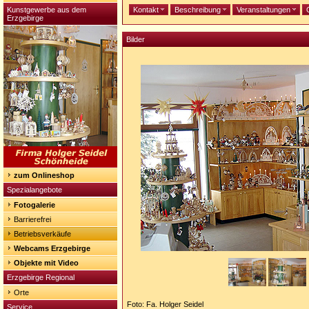
Kunstgewerbe aus dem
Kontakt
Beschreibung
Veranstaltungen
Erzgebirge
Bilder
zum Onlineshop
Spezialangebote
Fotogalerie
Barrierefrei
Betriebsverkäufe
Webcams Erzgebirge
Objekte mit Video
Erzgebirge Regional
Orte
Foto: Fa. Holger Seidel
Service