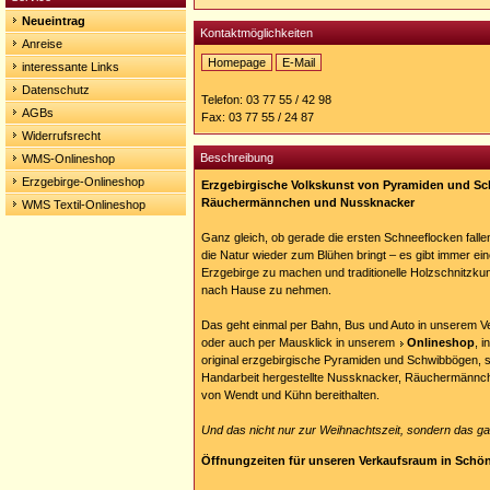
Neueintrag
Kontaktmöglichkeiten
Anreise
Homepage
E-Mail
interessante Links
Homepage:
Datenschutz
http://pyramiden-
Telefon: 03 77 55 / 42 98
schwibbogen.com
AGBs
Fax: 03 77 55 / 24 87
Widerrufsrecht
Beschreibung
WMS-Onlineshop
Erzgebirge-Onlineshop
Erzgebirgische Volkskunst von Pyramiden und S
Räuchermännchen und Nussknacker
WMS Textil-Onlineshop
Ganz gleich, ob gerade die ersten Schneeflocken falle
die Natur wieder zum Blühen bringt – es gibt immer ei
Erzgebirge zu machen und traditionelle Holzschnitzku
nach Hause zu nehmen.
Das geht einmal per Bahn, Bus und Auto in unserem 
oder auch per Mausklick in unserem
Onlineshop
, i
original erzgebirgische Pyramiden und Schwibbögen, s
Handarbeit hergestellte Nussknacker, Räuchermännc
von Wendt und Kühn bereithalten.
Und das nicht nur zur Weihnachtszeit, sondern das ga
Öffnungzeiten für unseren Verkaufsraum in Schö