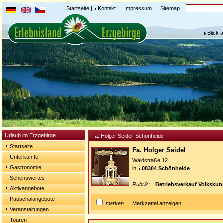
Startseite
|
Kontakt
|
Impressum
|
Sitemap
Blick 
Urlaub im Erzgebirge
Fa. Holger Seidel, Schönheide
Startseite
Fa. Holger Seidel
Unterkünfte
Waldstraße 12
Gastronomie
in
08304 Schönheide
Sehenswertes
Rubrik:
Betriebsverkauf Volkskun
Aktivangebote
Pauschalangebote
merken
|
Merkzettel anzeigen
Veranstaltungen
Touren