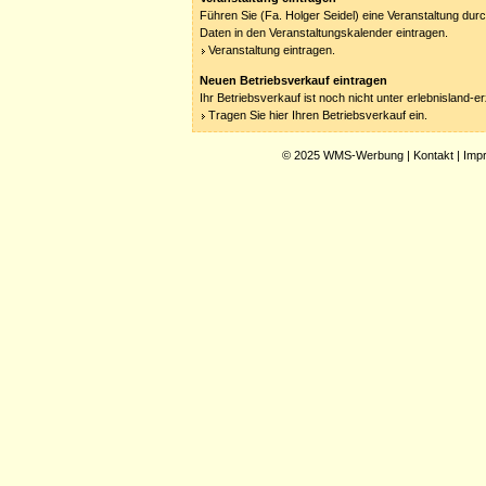
Führen Sie (Fa. Holger Seidel) eine Veranstaltung durc
Daten in den Veranstaltungskalender eintragen.
Veranstaltung eintragen.
Neuen Betriebsverkauf eintragen
Ihr Betriebsverkauf ist noch nicht unter erlebnisland-
Tragen Sie hier Ihren Betriebsverkauf ein.
© 2025
WMS-Werbung
|
Kontakt
|
Imp