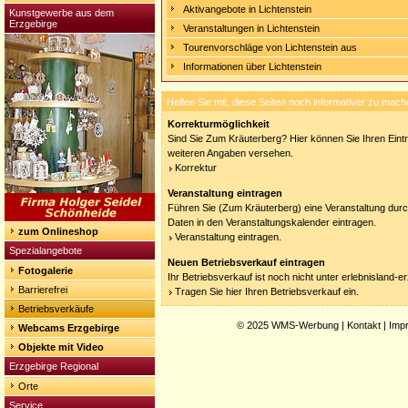
Aktivangebote in Lichtenstein
Kunstgewerbe aus dem
Erzgebirge
Veranstaltungen in Lichtenstein
Tourenvorschläge von Lichtenstein aus
Informationen über Lichtenstein
Helfen Sie mit, diese Seiten noch informativer zu mach
Korrekturmöglichkeit
Sind Sie Zum Kräuterberg? Hier können Sie Ihren Eintr
weiteren Angaben versehen.
Korrektur
Veranstaltung eintragen
Führen Sie (Zum Kräuterberg) eine Veranstaltung durc
Daten in den Veranstaltungskalender eintragen.
zum Onlineshop
Veranstaltung eintragen.
Spezialangebote
Neuen Betriebsverkauf eintragen
Fotogalerie
Ihr Betriebsverkauf ist noch nicht unter erlebnisland-
Barrierefrei
Tragen Sie hier Ihren Betriebsverkauf ein.
Betriebsverkäufe
© 2025
WMS-Werbung
|
Kontakt
|
Imp
Webcams Erzgebirge
Objekte mit Video
Erzgebirge Regional
Orte
Service