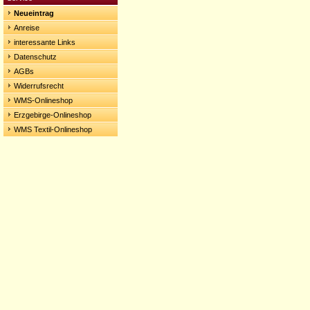
Neueintrag
Anreise
interessante Links
Datenschutz
AGBs
Widerrufsrecht
WMS-Onlineshop
Erzgebirge-Onlineshop
WMS Textil-Onlineshop