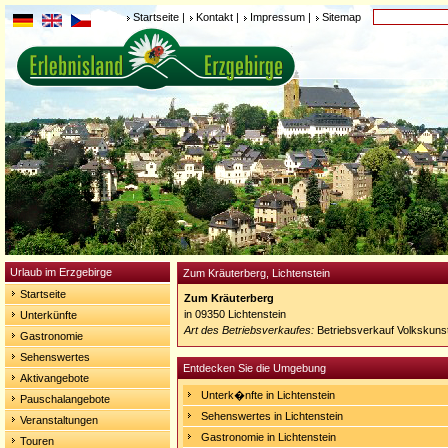
Startseite
|
Kontakt
|
Impressum
|
Sitemap
Urlaub im Erzgebirge
Zum Kräuterberg, Lichtenstein
Startseite
Zum Kräuterberg
in 09350 Lichtenstein
Unterkünfte
Art des Betriebsverkaufes:
Betriebsverkauf Volkskuns
Gastronomie
Sehenswertes
Entdecken Sie die Umgebung
Aktivangebote
Unterk�nfte in Lichtenstein
Pauschalangebote
Sehenswertes in Lichtenstein
Veranstaltungen
Gastronomie in Lichtenstein
Touren