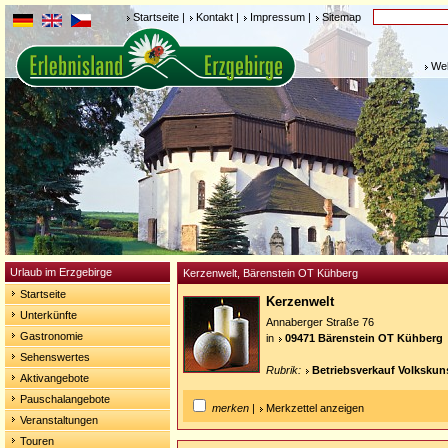
Startseite
|
Kontakt
|
Impressum
|
Sitemap
Weh
Urlaub im Erzgebirge
Kerzenwelt, Bärenstein OT Kühberg
Startseite
Kerzenwelt
Unterkünfte
Annaberger Straße 76
Gastronomie
in
09471 Bärenstein OT Kühberg
Sehenswertes
Rubrik:
Betriebsverkauf Volkskun
Aktivangebote
Pauschalangebote
merken
|
Merkzettel anzeigen
Veranstaltungen
Touren