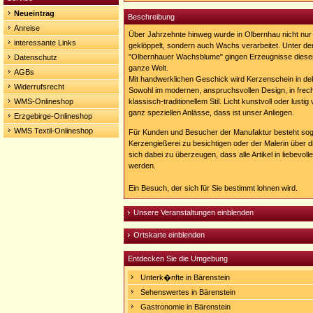
Neueintrag
Beschreibung
Anreise
Über Jahrzehnte hinweg wurde in Olbernhau nicht nur 
interessante Links
geklöppelt, sondern auch Wachs verarbeitet. Unter 
"Olbernhauer Wachsblume" gingen Erzeugnisse diese
Datenschutz
ganze Welt.
AGBs
Mit handwerklichen Geschick wird Kerzenschein in de
Widerrufsrecht
Sowohl im modernen, anspruchsvollen Design, in frech
WMS-Onlineshop
klassisch-traditionellem Stil. Licht kunstvoll oder lusti
ganz speziellen Anlässe, dass ist unser Anliegen.
Erzgebirge-Onlineshop
WMS Textil-Onlineshop
Für Kunden und Besucher der Manufaktur besteht sogar
Kerzengießerei zu besichtigen oder der Malerin über 
sich dabei zu überzeugen, dass alle Artikel in liebevoll
werden.
Ein Besuch, der sich für Sie bestimmt lohnen wird.
Unsere Veranstaltungen einblenden
Ortskarte einblenden
Entdecken Sie die Umgebung
Unterk�nfte in Bärenstein
Sehenswertes in Bärenstein
Gastronomie in Bärenstein