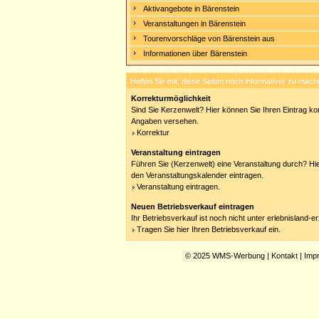
Aktivangebote in Bärenstein
Veranstaltungen in Bärenstein
Tourenvorschläge von Bärenstein aus
Informationen über Bärenstein
Helfen Sie mit, diese Seiten noch informativer zu mach
Korrekturmöglichkeit
Sind Sie Kerzenwelt? Hier können Sie Ihren Eintrag kor
Angaben versehen.
Korrektur
Veranstaltung eintragen
Führen Sie (Kerzenwelt) eine Veranstaltung durch? Hie
den Veranstaltungskalender eintragen.
Veranstaltung eintragen.
Neuen Betriebsverkauf eintragen
Ihr Betriebsverkauf ist noch nicht unter erlebnisland-
Tragen Sie hier Ihren Betriebsverkauf ein.
© 2025
WMS-Werbung
|
Kontakt
|
Imp