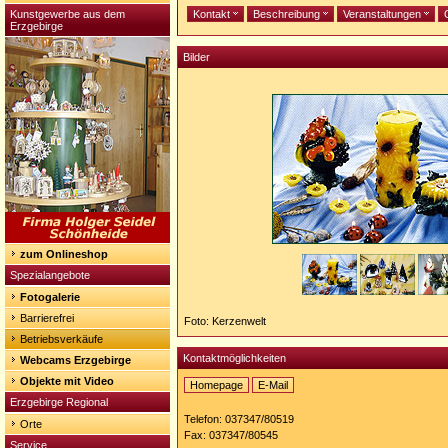
Kunstgewerbe aus dem
Kontakt
Beschreibung
Veranstaltungen
Erzgebirge
Bilder
zum Onlineshop
Spezialangebote
Fotogalerie
Barrierefrei
Foto: Kerzenwelt
Betriebsverkäufe
Kontaktmöglichkeiten
Webcams Erzgebirge
Objekte mit Video
Homepage
E-Mail
Homepage:
Erzgebirge Regional
http://www.wachskunst-
Telefon: 037347/80519
Orte
olbernhau.de
Fax: 037347/80545
Service