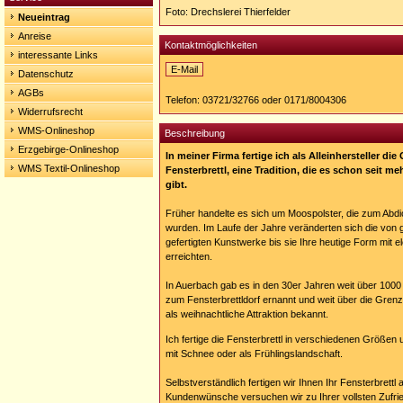
Foto: Drechslerei Thierfelder
Neueintrag
Anreise
Kontaktmöglichkeiten
interessante Links
E-Mail
Datenschutz
AGBs
Telefon: 03721/32766 oder 0171/8004306
Widerrufsrecht
WMS-Onlineshop
Beschreibung
Erzgebirge-Onlineshop
In meiner Firma fertige ich als Alleinhersteller di
WMS Textil-Onlineshop
Fensterbrettl, eine Tradition, die es schon seit 
gibt.
Früher handelte es sich um Moospolster, die zum Abdi
wurden. Im Laufe der Jahre veränderten sich die von
gefertigten Kunstwerke bis sie Ihre heutige Form mit e
erreichten.
In Auerbach gab es in den 30er Jahren weit über 100
zum Fensterbrettldorf ernannt und weit über die Gren
als weihnachtliche Attraktion bekannt.
Ich fertige die Fensterbrettl in verschiedenen Größe
mit Schnee oder als Frühlingslandschaft.
Selbstverständlich fertigen wir Ihnen Ihr Fensterbrettl
Kundenwünsche versuchen wir zu Ihrer vollsten Zufri