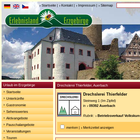
Startseite
|
Kontakt
|
Impressum
|
Sitemap
Urlaub im Erzgebirge
Drechslerei Thierfelder, Auerbach
Startseite
Drechslerei Thierfelder
Unterkünfte
Steinweg 1 (Im Zipfel)
Gastronomie
in
09392 Auerbach
Sehenswertes
Rubrik:
Betriebsverkauf Volkskun
Aktivangebote
Pauschalangebote
merken
|
Merkzettel anzeigen
Veranstaltungen
Touren