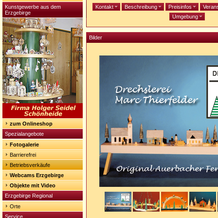
Kunstgewerbe aus dem
Kontakt
Beschreibung
Preisinfos
Veran
Erzgebirge
Umgebung
Bilder
zum Onlineshop
Spezialangebote
Fotogalerie
Barrierefrei
Betriebsverkäufe
Webcams Erzgebirge
Objekte mit Video
Erzgebirge Regional
Orte
Service