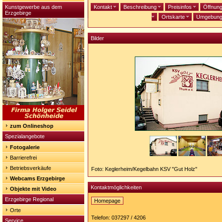
Kunstgewerbe aus dem
Kontakt
Beschreibung
Preisinfos
Öffnun
Erzgebirge
Ortskarte
Umgebun
Bilder
zum Onlineshop
Spezialangebote
Fotogalerie
Barrierefrei
Betriebsverkäufe
Foto: Keglerheim/Kegelbahn KSV "Gut Holz"
Webcams Erzgebirge
Kontaktmöglichkeiten
Objekte mit Video
Erzgebirge Regional
Homepage
Homepage:
Orte
http://www.gut-
Telefon: 037297 / 4206
Service
holz-