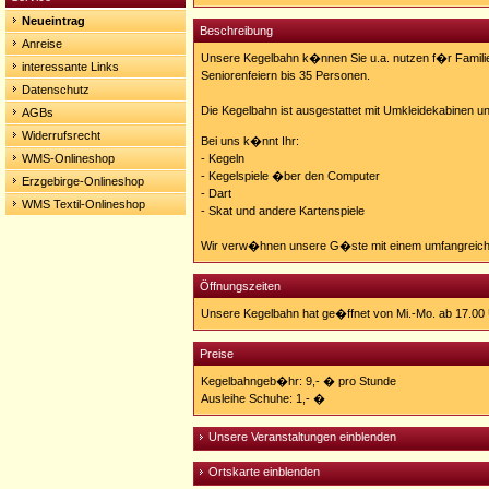
thum.de/
Neueintrag
Beschreibung
Anreise
Unsere Kegelbahn k�nnen Sie u.a. nutzen f�r Famili
interessante Links
Seniorenfeiern bis 35 Personen.
Datenschutz
Die Kegelbahn ist ausgestattet mit Umkleidekabinen 
AGBs
Widerrufsrecht
Bei uns k�nnt Ihr:
WMS-Onlineshop
- Kegeln
- Kegelspiele �ber den Computer
Erzgebirge-Onlineshop
- Dart
WMS Textil-Onlineshop
- Skat und andere Kartenspiele
Wir verw�hnen unsere G�ste mit einem umfangreich
Öffnungszeiten
Unsere Kegelbahn hat ge�ffnet von Mi.-Mo. ab 17.00
Preise
Kegelbahngeb�hr: 9,- � pro Stunde
Ausleihe Schuhe: 1,- �
Unsere Veranstaltungen einblenden
Ortskarte einblenden