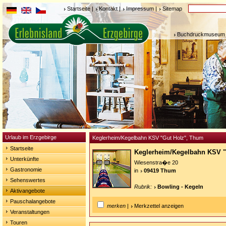
Startseite
|
Kontakt
|
Impressum
|
Sitemap
Buchdruckmuseum 
Urlaub im Erzgebirge
Keglerheim/Kegelbahn KSV "Gut Holz", Thum
Startseite
Keglerheim/Kegelbahn KSV 
Unterkünfte
Wiesenstra�e 20
Gastronomie
in
09419 Thum
Sehenswertes
Rubrik:
Bowling - Kegeln
Aktivangebote
Pauschalangebote
merken
|
Merkzettel anzeigen
Veranstaltungen
Touren