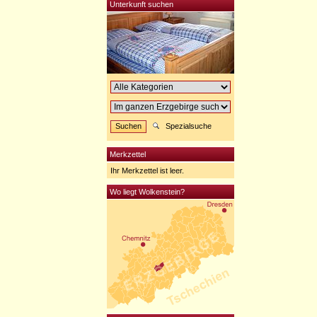
Unterkunft suchen
Spezialsuche
Merkzettel
Ihr Merkzettel ist leer.
Wo liegt Wolkenstein?