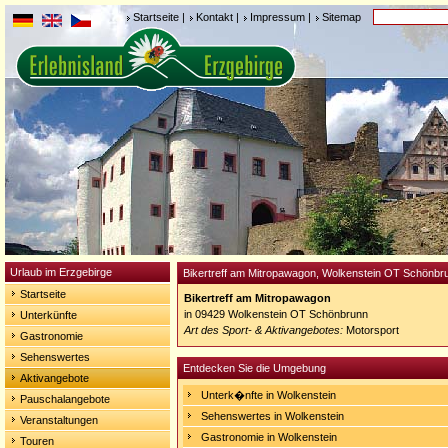
Startseite
|
Kontakt
|
Impressum
|
Sitemap
Urlaub im Erzgebirge
Bikertreff am Mitropawagon, Wolkenstein OT Schönbr
Startseite
Bikertreff am Mitropawagon
in 09429 Wolkenstein OT Schönbrunn
Unterkünfte
Art des Sport- & Aktivangebotes:
Motorsport
Gastronomie
Sehenswertes
Entdecken Sie die Umgebung
Aktivangebote
Unterk�nfte in Wolkenstein
Pauschalangebote
Sehenswertes in Wolkenstein
Veranstaltungen
Gastronomie in Wolkenstein
Touren