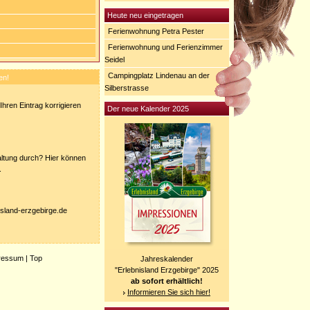
Heute neu eingetragen
Ferienwohnung Petra Pester
Ferienwohnung und Ferienzimmer
Seidel
Campingplatz Lindenau an der
en!
Silberstrasse
hren Eintrag korrigieren
Der neue Kalender 2025
altung durch? Hier können
.
nisland-erzgebirge.de
ressum
|
Top
Jahreskalender
"Erlebnisland Erzgebirge" 2025
ab sofort erhältlich!
Informieren Sie sich hier!