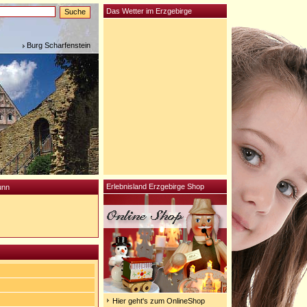
Das Wetter im Erzgebirge
Burg Scharfenstein
Erlebnisland Erzgebirge Shop
unn
Hier geht's zum OnlineShop