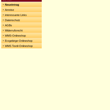
Neueintrag
Anreise
interessante Links
Datenschutz
AGBs
Widerrufsrecht
WMS-Onlineshop
Erzgebirge-Onlineshop
WMS Textil-Onlineshop