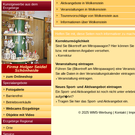
Aktivangebote in Wolkenstein
Kunstgewerbe aus dem
Erzgebirge
Veranstaltungen in Wolkenstein
Tourenvorschläge von Wolkenstein aus
Informationen über Wolkenstein
Helfen Sie mit, diese Seiten noch informativer zu mach
Korrekturmöglichkeit
Sind Sie Bikertreff am Mitropawagon? Hier können Sie I
bzw. mit weiteren Angaben versehen.
Korrektur
Veranstaltung eintragen
Führen Sie (Bikertreff am Mitropawagon) eine Veranst
Sie alle Daten in den Veranstaltungskalender eintragen
zum Onlineshop
Veranstaltung eintragen.
Spezialangebote
Neues Sport- und Aktivangebot eintragen
Fotogalerie
Ein Sport- und Aktivangebot ist noch nicht unter erleb
Barrierefrei
aufgef�hrt?
Tragen Sie hier das Sport- und Aktivangebot ein.
Betriebsverkäufe
Webcams Erzgebirge
© 2025
WMS-Werbung
|
Kontakt
|
Imp
Objekte mit Video
Erzgebirge Regional
Orte
Service