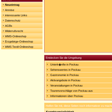
Neueintrag
Anreise
interessante Links
Datenschutz
AGBs
Widerrufsrecht
WMS-Onlineshop
Erzgebirge-Onlineshop
WMS Textil-Onlineshop
Entdecken Sie die Umgebung
Unterk�nfte in Pockau
Sehenswertes in Pockau
Gastronomie in Pockau
Aktivangebote in Pockau
Veranstaltungen in Pockau
Tourenvorschläge von Pockau aus
Informationen über Pockau
Helfen Sie mit, diese Seiten noch informativer zu mach
Korrekturmöglichkeit