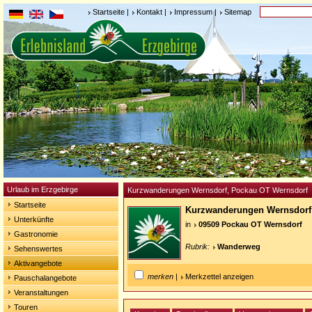
Startseite
|
Kontakt
|
Impressum
|
Sitemap
Urlaub im Erzgebirge
Kurzwanderungen Wernsdorf, Pockau OT Wernsdorf
Startseite
Kurzwanderungen Wernsdor
Unterkünfte
in
09509 Pockau OT Wernsdorf
Gastronomie
Rubrik:
Wanderweg
Sehenswertes
Aktivangebote
merken
|
Merkzettel anzeigen
Pauschalangebote
Veranstaltungen
Touren