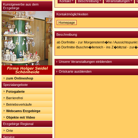
Kontakt
Beschreibung
Veranstaltungen
Kunstgewerbe aus dem
Erzgebirge
Kontaktmöglichkeiten
Homepage
Homepage:
http://www.pockau.de/wandern.htm
Beschreibung
ab Dorfmitte - zur Morgensternh�he / Aussichtspunk
ab Dorfmitte-Buschm�llerteich - ins Z�blitztal - zur
Unsere Veranstaltungen einblenden
Ortskarte ausblenden
zum Onlineshop
Spezialangebote
Fotogalerie
Barrierefrei
Betriebsverkäufe
Webcams Erzgebirge
Objekte mit Video
Erzgebirge Regional
Orte
Service