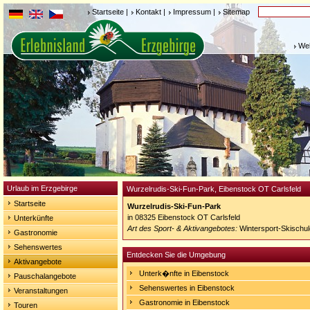
Startseite
|
Kontakt
|
Impressum
|
Sitemap
Weh
Urlaub im Erzgebirge
Wurzelrudis-Ski-Fun-Park, Eibenstock OT Carlsfeld
Startseite
Wurzelrudis-Ski-Fun-Park
in 08325 Eibenstock OT Carlsfeld
Unterkünfte
Art des Sport- & Aktivangebotes:
Wintersport-Skischul
Gastronomie
Sehenswertes
Entdecken Sie die Umgebung
Aktivangebote
Unterk�nfte in Eibenstock
Pauschalangebote
Sehenswertes in Eibenstock
Veranstaltungen
Gastronomie in Eibenstock
Touren