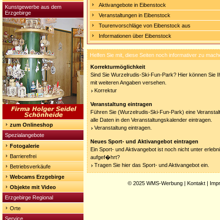
Aktivangebote in Eibenstock
Kunstgewerbe aus dem
Erzgebirge
Veranstaltungen in Eibenstock
Tourenvorschläge von Eibenstock aus
Informationen über Eibenstock
Helfen Sie mit, diese Seiten noch informativer zu mach
Korrekturmöglichkeit
Sind Sie Wurzelrudis-Ski-Fun-Park? Hier können Sie Ih
mit weiteren Angaben versehen.
Korrektur
Veranstaltung eintragen
Führen Sie (Wurzelrudis-Ski-Fun-Park) eine Veranstal
alle Daten in den Veranstaltungskalender eintragen.
zum Onlineshop
Veranstaltung eintragen.
Spezialangebote
Neues Sport- und Aktivangebot eintragen
Fotogalerie
Ein Sport- und Aktivangebot ist noch nicht unter erleb
Barrierefrei
aufgef�hrt?
Tragen Sie hier das Sport- und Aktivangebot ein.
Betriebsverkäufe
Webcams Erzgebirge
© 2025
WMS-Werbung
|
Kontakt
|
Imp
Objekte mit Video
Erzgebirge Regional
Orte
Service