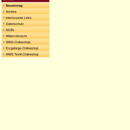
Neueintrag
Anreise
interessante Links
Datenschutz
AGBs
Widerrufsrecht
WMS-Onlineshop
Erzgebirge-Onlineshop
WMS Textil-Onlineshop