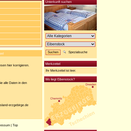
Unterkunft suchen
Spezialsuche
en!
Merkzettel
sen hier korrigieren.
Ihr Merkzettel ist leer.
Wo liegt Eibenstock?
e alle Daten in den
nisland-erzgebirge.de
ressum
|
Top