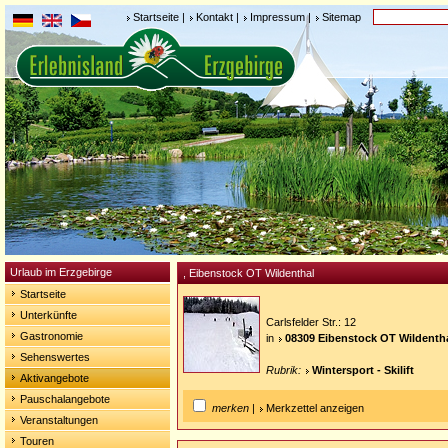
Startseite
|
Kontakt
|
Impressum
|
Sitemap
Urlaub im Erzgebirge
, Eibenstock OT Wildenthal
Startseite
Unterkünfte
Carlsfelder Str.: 12
Gastronomie
in
08309 Eibenstock OT Wildenth
Sehenswertes
Rubrik:
Wintersport - Skilift
Aktivangebote
Pauschalangebote
merken
|
Merkzettel anzeigen
Veranstaltungen
Touren