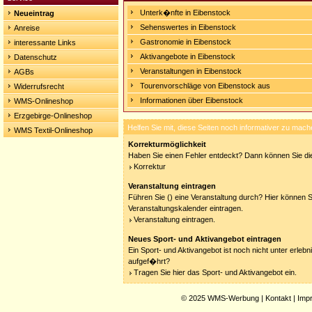
Unterk�nfte in Eibenstock
Neueintrag
Sehenswertes in Eibenstock
Anreise
Gastronomie in Eibenstock
interessante Links
Aktivangebote in Eibenstock
Datenschutz
Veranstaltungen in Eibenstock
AGBs
Tourenvorschläge von Eibenstock aus
Widerrufsrecht
Informationen über Eibenstock
WMS-Onlineshop
Erzgebirge-Onlineshop
Helfen Sie mit, diese Seiten noch informativer zu mach
WMS Textil-Onlineshop
Korrekturmöglichkeit
Haben Sie einen Fehler entdeckt? Dann können Sie die
Korrektur
Veranstaltung eintragen
Führen Sie () eine Veranstaltung durch? Hier können Si
Veranstaltungskalender eintragen.
Veranstaltung eintragen.
Neues Sport- und Aktivangebot eintragen
Ein Sport- und Aktivangebot ist noch nicht unter erleb
aufgef�hrt?
Tragen Sie hier das Sport- und Aktivangebot ein.
© 2025
WMS-Werbung
|
Kontakt
|
Imp