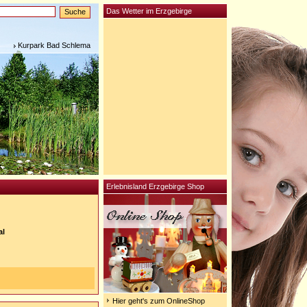
Das Wetter im Erzgebirge
Kurpark Bad Schlema
Erlebnisland Erzgebirge Shop
al
Hier geht's zum OnlineShop