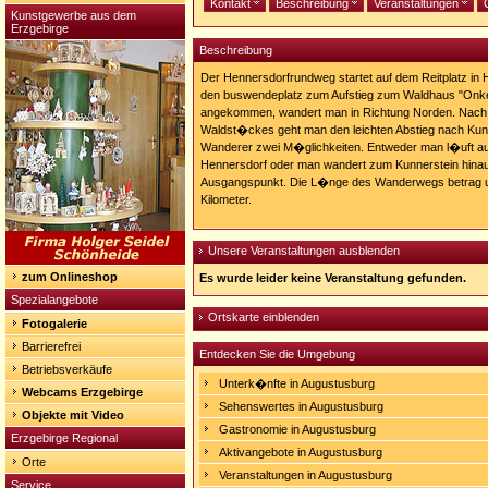
Kontakt
Beschreibung
Veranstaltungen
Kunstgewerbe aus dem
Erzgebirge
Beschreibung
Der Hennersdorfrundweg startet auf dem Reitplatz in
den buswendeplatz zum Aufstieg zum Waldhaus "On
angekommen, wandert man in Richtung Norden. Nach
Waldst�ckes geht man den leichten Abstieg nach Kunn
Wanderer zwei M�glichkeiten. Entweder man l�uft a
Hennersdorf oder man wandert zum Kunnerstein hina
Ausgangspunkt. Die L�nge des Wanderwegs betrag u
Kilometer.
Unsere Veranstaltungen ausblenden
zum Onlineshop
Es wurde leider keine Veranstaltung gefunden.
Spezialangebote
Ortskarte einblenden
Fotogalerie
Barrierefrei
Entdecken Sie die Umgebung
Betriebsverkäufe
Unterk�nfte in Augustusburg
Webcams Erzgebirge
Sehenswertes in Augustusburg
Objekte mit Video
Gastronomie in Augustusburg
Erzgebirge Regional
Aktivangebote in Augustusburg
Orte
Veranstaltungen in Augustusburg
Service