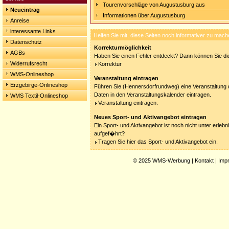
Tourenvorschläge von Augustusburg aus
Neueintrag
Informationen über Augustusburg
Anreise
interessante Links
Helfen Sie mit, diese Seiten noch informativer zu mach
Datenschutz
Korrekturmöglichkeit
AGBs
Haben Sie einen Fehler entdeckt? Dann können Sie die
Widerrufsrecht
Korrektur
WMS-Onlineshop
Veranstaltung eintragen
Erzgebirge-Onlineshop
Führen Sie (Hennersdorfrundweg) eine Veranstaltung d
Daten in den Veranstaltungskalender eintragen.
WMS Textil-Onlineshop
Veranstaltung eintragen.
Neues Sport- und Aktivangebot eintragen
Ein Sport- und Aktivangebot ist noch nicht unter erleb
aufgef�hrt?
Tragen Sie hier das Sport- und Aktivangebot ein.
© 2025
WMS-Werbung
|
Kontakt
|
Imp