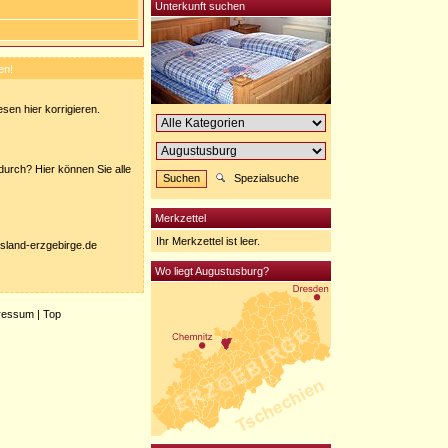
Unterkunft suchen
en!
sen hier korrigieren.
urch? Hier können Sie alle
Spezialsuche
Merkzettel
Ihr Merkzettel ist leer.
nisland-erzgebirge.de
Wo liegt Augustusburg?
ressum
|
Top