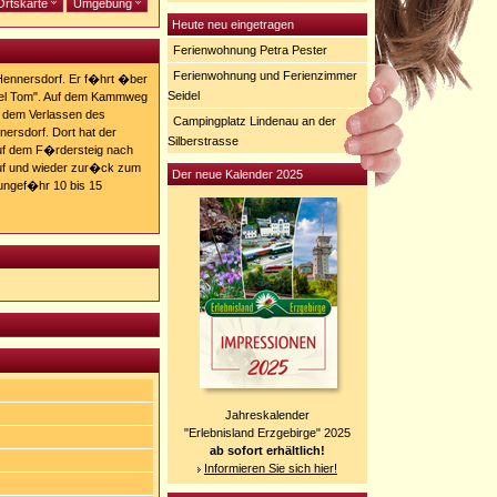
Ortskarte
Umgebung
Heute neu eingetragen
Ferienwohnung Petra Pester
Ferienwohnung und Ferienzimmer
 Hennersdorf. Er f�hrt �ber
Seidel
kel Tom". Auf dem Kammweg
 dem Verlassen des
Campingplatz Lindenau an der
ersdorf. Dort hat der
Silberstrasse
uf dem F�rdersteig nach
uf und wieder zur�ck zum
Der neue Kalender 2025
ngef�hr 10 bis 15
Jahreskalender
"Erlebnisland Erzgebirge" 2025
ab sofort erhältlich!
Informieren Sie sich hier!