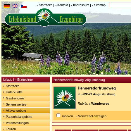
Startseite
|
Kontakt
|
Impressum
|
Sitemap
Urlaub im Erzgebirge
Hennersdorfrundweg, Augustusburg
Startseite
Hennersdorfrundweg
Unterkünfte
in
09573 Augustusburg
Gastronomie
Rubrik:
Wanderweg
Sehenswertes
Aktivangebote
merken
|
Merkzettel anzeigen
Pauschalangebote
Veranstaltungen
Touren