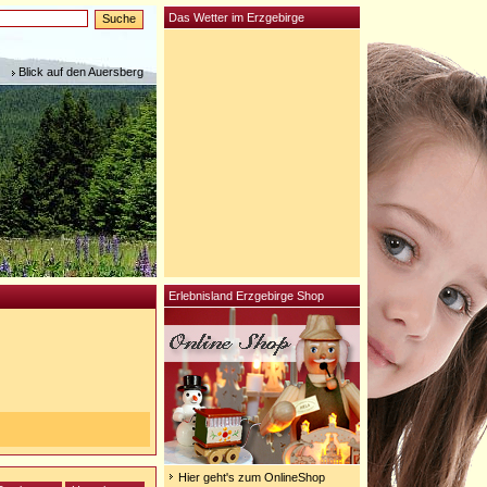
Das Wetter im Erzgebirge
Blick auf den Auersberg
Erlebnisland Erzgebirge Shop
Hier geht's zum OnlineShop