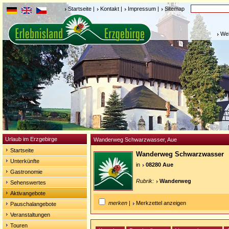
Startseite
|
Kontakt
|
Impressum
|
Sitemap
Weh
Urlaub im Erzgebirge
Wanderweg Schwarzwasser, Aue
Startseite
Wanderweg Schwarzwasser
Unterkünfte
in
08280 Aue
Gastronomie
Rubrik:
Wanderweg
Sehenswertes
Aktivangebote
merken
|
Merkzettel anzeigen
Pauschalangebote
Veranstaltungen
Touren