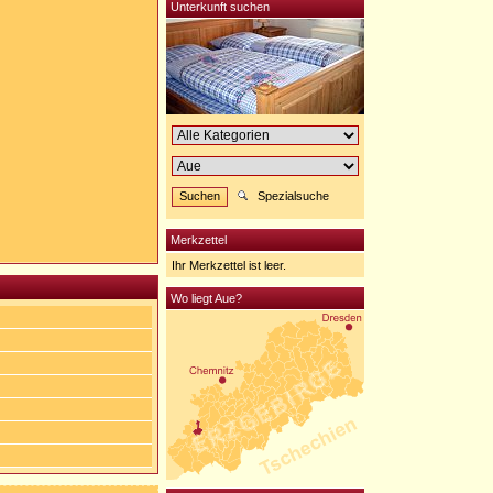
Unterkunft suchen
Spezialsuche
Merkzettel
Ihr Merkzettel ist leer.
Wo liegt Aue?