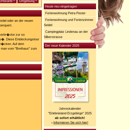
Ortskarte
Umgebung
Heute neu eingetragen
Ferienwohnung Petra Pester
Ferienwohnung und Ferienzimmer
stiel oder an der neuen
Seidel
berquert.
Campingplatz Lindenau an der
serbr�cke zur so
Silberstrasse
s�. Diese Entdeckungstour
ndr�cken. Auf dem
Der neue Kalender 2025
t man vom "Brethaus" zum
Jahreskalender
"Erlebnisland Erzgebirge" 2025
ab sofort erhältlich!
Informieren Sie sich hier!