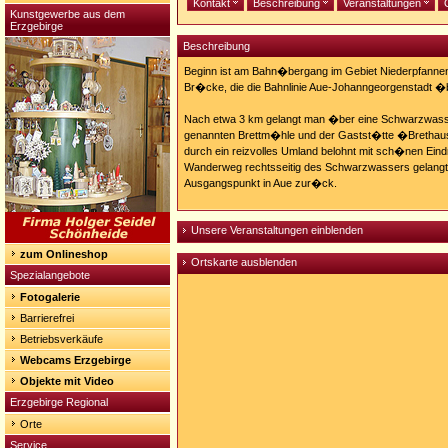
Kontakt
Beschreibung
Veranstaltungen
Kunstgewerbe aus dem
Erzgebirge
Beschreibung
Beginn ist am Bahn�bergang im Gebiet Niederpfannen
Br�cke, die die Bahnlinie Aue-Johanngeorgenstadt �
Nach etwa 3 km gelangt man �ber eine Schwarzwas
genannten Brettm�hle und der Gastst�tte �Brethau
durch ein reizvolles Umland belohnt mit sch�nen Ei
Wanderweg rechtsseitig des Schwarzwassers gelang
Ausgangspunkt in Aue zur�ck.
Unsere Veranstaltungen einblenden
zum Onlineshop
Ortskarte ausblenden
Spezialangebote
Fotogalerie
Barrierefrei
Betriebsverkäufe
Webcams Erzgebirge
Objekte mit Video
Erzgebirge Regional
Orte
Service