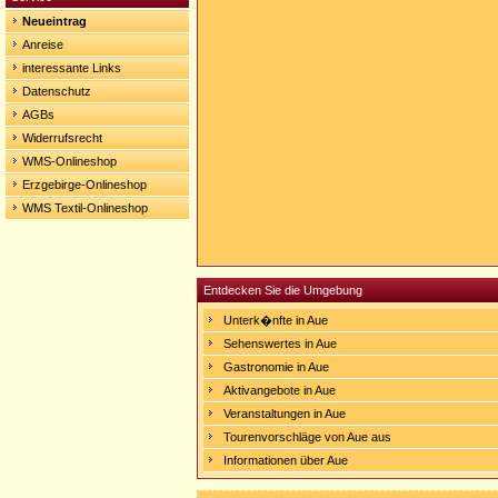
Neueintrag
Anreise
interessante Links
Datenschutz
AGBs
Widerrufsrecht
WMS-Onlineshop
Erzgebirge-Onlineshop
WMS Textil-Onlineshop
Entdecken Sie die Umgebung
Unterk�nfte in Aue
Sehenswertes in Aue
Gastronomie in Aue
Aktivangebote in Aue
Veranstaltungen in Aue
Tourenvorschläge von Aue aus
Informationen über Aue