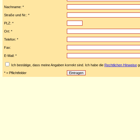
Nachname: *
Straße und Nr.: *
PLZ: *
Ort: *
Telefon: *
Fax:
E-Mail: *
Ich bestätige, dass meine Angaben korrekt sind. Ich habe die
Rechtlichen Hinweise
ge
* = Pflichtfelder