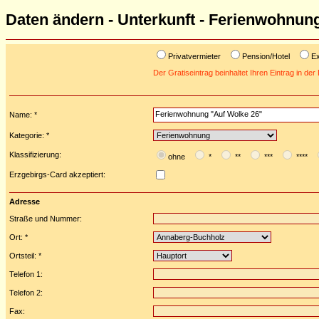
Daten ändern - Unterkunft - Ferienwohnun
Privatvermieter
Pension/Hotel
Ex
Der Gratiseintrag beinhaltet Ihren Eintrag in de
Name: *
Kategorie: *
Klassifizierung:
ohne
*
**
***
****
Erzgebirgs-Card akzeptiert:
Adresse
Straße und Nummer:
Ort: *
Ortsteil: *
Telefon 1:
Telefon 2:
Fax: