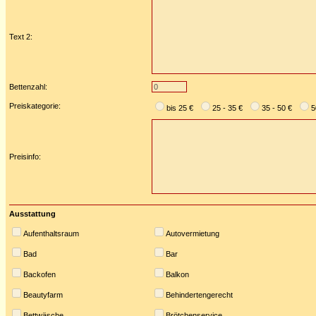
Text 2:
Bettenzahl:
Preiskategorie:
bis 25 €
25 - 35 €
35 - 50 €
5
Preisinfo:
Ausstattung
Aufenthaltsraum
Autovermietung
Bad
Bar
Backofen
Balkon
Beautyfarm
Behindertengerecht
Bettwäsche
Brötchenservice