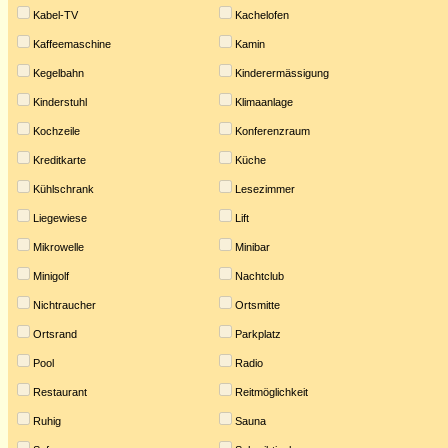
Kabel-TV
Kachelofen
Kaffeemaschine
Kamin
Kegelbahn
Kinderermässigung
Kinderstuhl
Klimaanlage
Kochzeile
Konferenzraum
Kreditkarte
Küche
Kühlschrank
Lesezimmer
Liegewiese
Lift
Mikrowelle
Minibar
Minigolf
Nachtclub
Nichtraucher
Ortsmitte
Ortsrand
Parkplatz
Pool
Radio
Restaurant
Reitmöglichkeit
Ruhig
Sauna