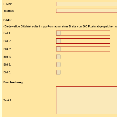
E-Mail:
Internet:
Bilder
(Die jeweilige Bilddatei sollte im jpg-Format mit einer Breite von 360 Pixeln abgespeichert
Bild 1:
Bild 2:
Bild 3:
Bild 4:
Bild 5:
Bild 6:
Beschreibung
Text 1: