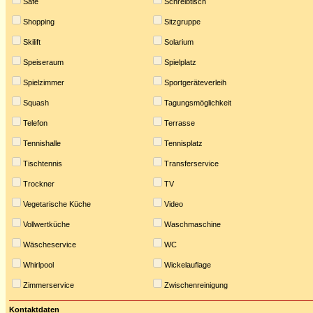
Safe
Schreibtisch
Shopping
Sitzgruppe
Skilift
Solarium
Speiseraum
Spielplatz
Spielzimmer
Sportgeräteverleih
Squash
Tagungsmöglichkeit
Telefon
Terrasse
Tennishalle
Tennisplatz
Tischtennis
Transferservice
Trockner
TV
Vegetarische Küche
Video
Vollwertküche
Waschmaschine
Wäscheservice
WC
Whirlpool
Wickelauflage
Zimmerservice
Zwischenreinigung
Kontaktdaten