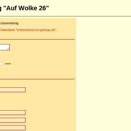
g "Auf Wolke 26"
clusiveintrag
r Datenbank "erlebnisland-erzgebirge.de".
*****