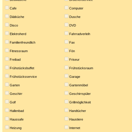
Cafe
Computer
Diätküche
Dusche
Disco
DVD
Elektroherd
Fahrradverleih
Familienfreundlich
Fax
Fitnessraum
Fön
Freibad
Friseur
Frühstücksbuffet
Frühstücksraum
Frühstücksservice
Garage
Garten
Gartenmöbel
Geschirr
Geschirrspüler
Golf
Grillmöglichkeit
Hallenbad
Handtücher
Haussafe
Haustiere
Heizung
Internet