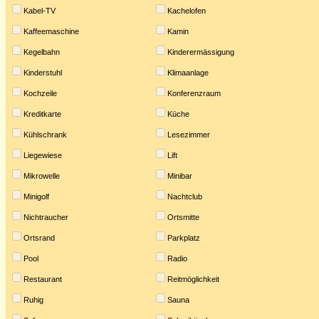
Kabel-TV
Kachelofen
Kaffeemaschine
Kamin
Kegelbahn
Kinderermässigung
Kinderstuhl
Klimaanlage
Kochzeile
Konferenzraum
Kreditkarte
Küche
Kühlschrank
Lesezimmer
Liegewiese
Lift
Mikrowelle
Minibar
Minigolf
Nachtclub
Nichtraucher
Ortsmitte
Ortsrand
Parkplatz
Pool
Radio
Restaurant
Reitmöglichkeit
Ruhig
Sauna