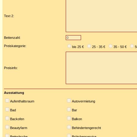
Text 2:
Bettenzahl:
Preiskategorie:
bis 25 €
25 - 35 €
35 - 50 €
5
Preisinfo:
Ausstattung
Aufenthaltsraum
Autovermietung
Bad
Bar
Backofen
Balkon
Beautyfarm
Behindertengerecht
Bettwäsche
Brötchenservice