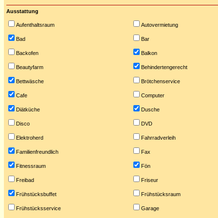
Ausstattung
Aufenthaltsraum
Autovermietung
Bad
Bar
Backofen
Balkon
Beautyfarm
Behindertengerecht
Bettwäsche
Brötchenservice
Cafe
Computer
Diätküche
Dusche
Disco
DVD
Elektroherd
Fahrradverleih
Familienfreundlich
Fax
Fitnessraum
Fön
Freibad
Friseur
Frühstücksbuffet
Frühstücksraum
Frühstücksservice
Garage