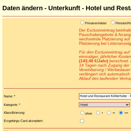
Daten ändern - Unterkunft - Hotel und Res
Privatvermieter
Pension/H
Der Exclusiveintrag beinhalt
Pauschalangebote & Arrange
wechselnde Platzierung auf 
Platzierung bei Listenanzei
Für den Exclusiveintrag auf 
einmaliger, jährlicher Koste
(143,40 €/Jahr)
berechnet. 
14 Tagen nach Zugang der 
Vereinbarung / Werbedauer 
verlängert sich automatisch
Ablauf des laufenden Vertr
Name: *
Kategorie: *
Klassifizierung:
ohne
*
**
***
Erzgebirgs-Card akzeptiert: