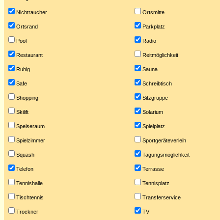
Nichtraucher
Ortsmitte
Ortsrand
Parkplatz
Pool
Radio
Restaurant
Reitmöglichkeit
Ruhig
Sauna
Safe
Schreibtisch
Shopping
Sitzgruppe
Skilift
Solarium
Speiseraum
Spielplatz
Spielzimmer
Sportgeräteverleih
Squash
Tagungsmöglichkeit
Telefon
Terrasse
Tennishalle
Tennisplatz
Tischtennis
Transferservice
Trockner
TV