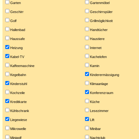
Garten
Gartenmöbel
Geschirr
Geschirrspüler
Golf
Grillmöglichkeit
Hallenbad
Handtücher
Haussafe
Haustiere
Heizung
Internet
Kabel-TV
Kachelofen
Kaffeemaschine
Kamin
Kegelbahn
Kinderermässigung
Kinderstuhl
Klimaanlage
Kochzeile
Konferenzraum
Kreditkarte
Küche
Kühlschrank
Lesezimmer
Liegewiese
Lift
Mikrowelle
Minibar
Minigolf
Nachtclub