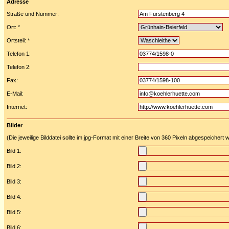
Adresse
Straße und Nummer:
Ort: *
Ortsteil: *
Telefon 1:
Telefon 2:
Fax:
E-Mail:
Internet:
Bilder
(Die jeweilige Bilddatei sollte im jpg-Format mit einer Breite von 360 Pixeln abgespeichert
Bild 1:
Bild 2:
Bild 3:
Bild 4:
Bild 5:
Bild 6: