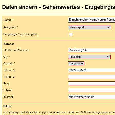
Daten ändern - Sehenswertes - Erzgebirgi
Name: *
Kategorie: *
Erzgebirgs-Card akzeptiert:
Adresse
Straße und Nummer:
Ort: *
Ortsteil: *
Telefon 1:
Telefon 2:
Fax:
E-Mail:
Internet:
Bilder
(Die jeweilige Bilddatei sollte im jpg-Format mit einer Breite von 360 Pixeln abgespeichert