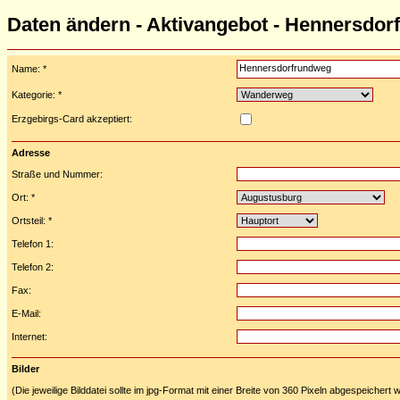
Daten ändern - Aktivangebot - Hennersdo
Name: *
Kategorie: *
Erzgebirgs-Card akzeptiert:
Adresse
Straße und Nummer:
Ort: *
Ortsteil: *
Telefon 1:
Telefon 2:
Fax:
E-Mail:
Internet:
Bilder
(Die jeweilige Bilddatei sollte im jpg-Format mit einer Breite von 360 Pixeln abgespeichert