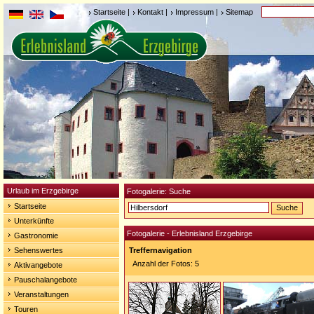
Startseite
|
Kontakt
|
Impressum
|
Sitemap
Urlaub im Erzgebirge
Fotogalerie: Suche
Startseite
Unterkünfte
Fotogalerie - Erlebnisland Erzgebirge
Gastronomie
Sehenswertes
Treffernavigation
Anzahl der Fotos: 5
Aktivangebote
Pauschalangebote
Veranstaltungen
Touren