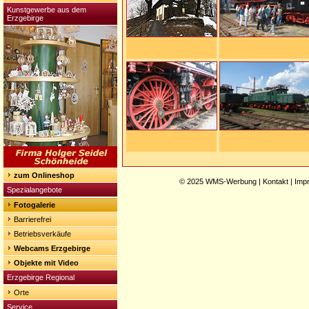
Kunstgewerbe aus dem
Erzgebirge
zum Onlineshop
© 2025
WMS-Werbung
|
Kontakt
|
Imp
Spezialangebote
Fotogalerie
Barrierefrei
Betriebsverkäufe
Webcams Erzgebirge
Objekte mit Video
Erzgebirge Regional
Orte
Service