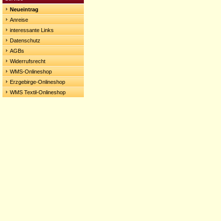
Neueintrag
Anreise
interessante Links
Datenschutz
AGBs
Widerrufsrecht
WMS-Onlineshop
Erzgebirge-Onlineshop
WMS Textil-Onlineshop