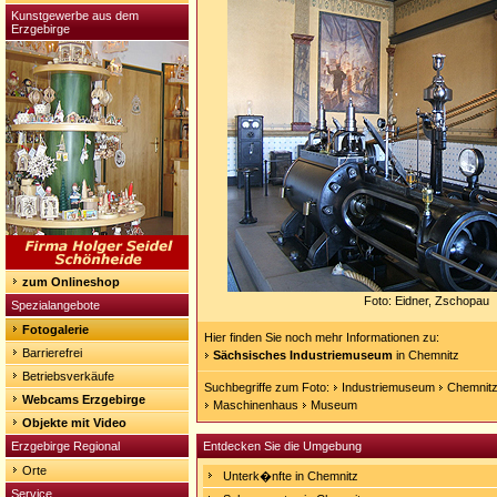
Kunstgewerbe aus dem
Erzgebirge
zum Onlineshop
Foto: Eidner, Zschopau
Spezialangebote
Fotogalerie
Hier finden Sie noch mehr Informationen zu:
Barrierefrei
Sächsisches Industriemuseum
in Chemnitz
Betriebsverkäufe
Suchbegriffe zum Foto:
Industriemuseum
Chemnit
Webcams Erzgebirge
Maschinenhaus
Museum
Objekte mit Video
Erzgebirge Regional
Entdecken Sie die Umgebung
Orte
Unterk�nfte in Chemnitz
Service