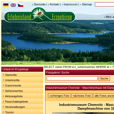
Startseite
|
Kontakt
|
Impressum
|
Sitemap
Blick 
SELECT name FROM erz_sehenswertes WHERE id = '7
Urlaub im Erzgebirge
Fotogalerie: Suche
Startseite
Unterkünfte
Gastronomie
Industriemuseum Chemnitz - Maschinenhaus mit Dam
Sehenswertes
vorheriges Foto
nächstes Foto
alle Fotos anze
Aktivangebote
Pauschalangebote
Industriemuseum Chemnitz - Masc
Veranstaltungen
Dampfmaschine von 1
Touren