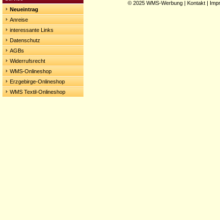
© 2025
WMS-Werbung
|
Kontakt
|
Imp
Neueintrag
Anreise
interessante Links
Datenschutz
AGBs
Widerrufsrecht
WMS-Onlineshop
Erzgebirge-Onlineshop
WMS Textil-Onlineshop