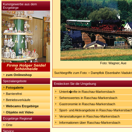
Kunstgewerbe aus dem
Erzgebirge
Foto: Wagner, Aue
Suchbegriffe zum Foto:
Dampflok Eisenbahn Viaduk
zum Onlineshop
Spezialangebote
Entdecken Sie die Umgebung
Fotogalerie
Unterk�nfte in Raschau-Markersbach
Barrierefrei
Sehenswertes in Raschau-Markersbach
Betriebsverkäufe
Gastronomie in Raschau-Markersbach
Webcams Erzgebirge
Sport- und Aktivangebote in Raschau-Markersbac
Objekte mit Video
Veranstaltungen in Raschau-Markersbach
Erzgebirge Regional
Informationen über Raschau-Markersbach
Orte
Service