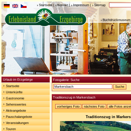
Startseite
|
Kontakt
|
Impressum
|
Sitemap
Buchdruckmuseum 
Urlaub im Erzgebirge
Fotogalerie: Suche
Startseite
Unterkünfte
Traditionszug in Markersbach
Gastronomie
Sehenswertes
vorheriges Foto
nächstes Foto
alle Fotos anze
Aktivangebote
Traditionszug in Marker
Pauschalangebote
Veranstaltungen
Touren