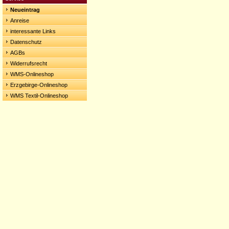
Neueintrag
Anreise
interessante Links
Datenschutz
AGBs
Widerrufsrecht
WMS-Onlineshop
Erzgebirge-Onlineshop
WMS Textil-Onlineshop