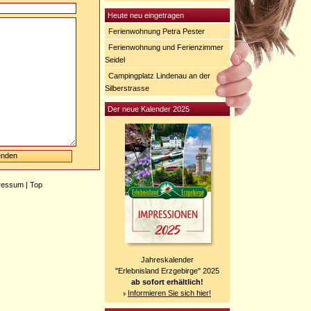
Heute neu eingetragen
Ferienwohnung Petra Pester
Ferienwohnung und Ferienzimmer
Seidel
Campingplatz Lindenau an der
Silberstrasse
Der neue Kalender 2025
ressum
|
Top
Jahreskalender
"Erlebnisland Erzgebirge" 2025
ab sofort erhältlich!
Informieren Sie sich hier!