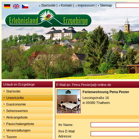
Startseite
|
Kontakt
|
Impressum
|
Sitemap
Urlaub im Erzgebirge
E-Mail an: Petra.Pester[at]t-online.de
Startseite
Ferienwohnung Petra Pester
Unterkünfte
Lessingstraße 16
in 09380 Thalheim
Gastronomie
Sehenswertes
Aktivangebote
Pauschalangebote
Ihr Name:
Veranstaltungen
Ihre E-Mail
Adresse:
Touren