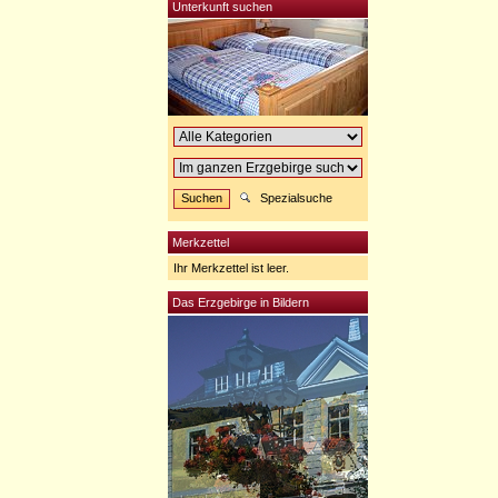
Unterkunft suchen
Spezialsuche
Merkzettel
Ihr Merkzettel ist leer.
Das Erzgebirge in Bildern