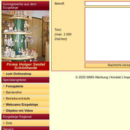
Betreff:
Kunstgewerbe aus dem
Erzgebirge
Text:
(max. 1.000
Zeichen)
zum Onlineshop
© 2025
WMS-Werbung
|
Kontakt
|
Imp
Spezialangebote
Fotogalerie
Barrierefrei
Betriebsverkäufe
Webcams Erzgebirge
Objekte mit Video
Erzgebirge Regional
Orte
Service