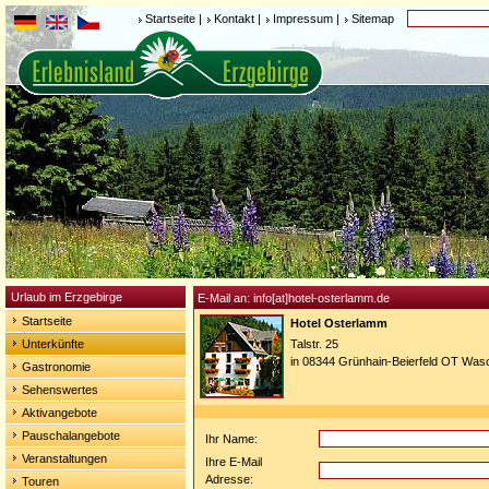
Startseite
|
Kontakt
|
Impressum
|
Sitemap
Urlaub im Erzgebirge
E-Mail an: info[at]hotel-osterlamm.de
Startseite
Hotel Osterlamm
Unterkünfte
Talstr. 25
in 08344 Grünhain-Beierfeld OT Wasc
Gastronomie
Sehenswertes
Aktivangebote
Pauschalangebote
Ihr Name:
Veranstaltungen
Ihre E-Mail
Adresse:
Touren