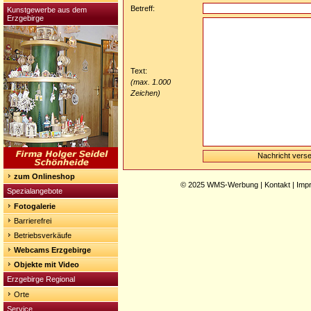
Betreff:
Kunstgewerbe aus dem
Erzgebirge
Text:
(max. 1.000
Zeichen)
zum Onlineshop
© 2025
WMS-Werbung
|
Kontakt
|
Imp
Spezialangebote
Fotogalerie
Barrierefrei
Betriebsverkäufe
Webcams Erzgebirge
Objekte mit Video
Erzgebirge Regional
Orte
Service