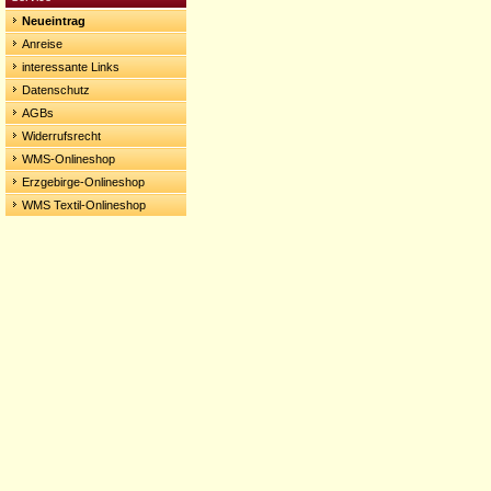
Neueintrag
Anreise
interessante Links
Datenschutz
AGBs
Widerrufsrecht
WMS-Onlineshop
Erzgebirge-Onlineshop
WMS Textil-Onlineshop