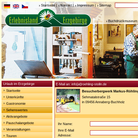
Startseite
|
Kontakt
|
Impressum
|
Sitemap
Buchdruckmuseum 
Urlaub im Erzgebirge
E-Mail an: info[at]roehling-stolln.de
Startseite
Besucherbergwerk Markus-Röhlin
Unterkünfte
Sehmatalstraße 15
in 09456 Annaberg-Buchholz
Gastronomie
Sehenswertes
Aktivangebote
Pauschalangebote
Ihr Name:
Veranstaltungen
Ihre E-Mail
Adresse:
Touren