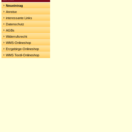
Neueintrag
Anreise
interessante Links
Datenschutz
AGBs
Widerrufsrecht
WMS-Onlineshop
Erzgebirge-Onlineshop
WMS Textil-Onlineshop