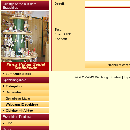
Betreff:
Kunstgewerbe aus dem
Erzgebirge
Text:
(max. 1.000
Zeichen)
zum Onlineshop
© 2025
WMS-Werbung
|
Kontakt
|
Imp
Spezialangebote
Fotogalerie
Barrierefrei
Betriebsverkäufe
Webcams Erzgebirge
Objekte mit Video
Erzgebirge Regional
Orte
Service