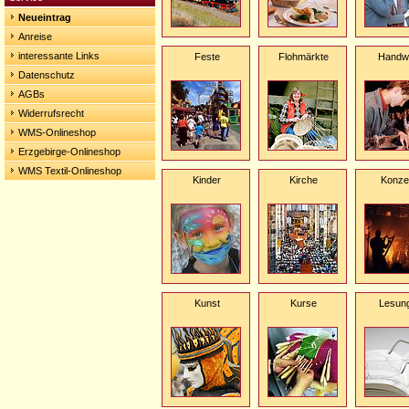
Neueintrag
Anreise
interessante Links
Feste
Flohmärkte
Handw
Datenschutz
AGBs
Widerrufsrecht
WMS-Onlineshop
Erzgebirge-Onlineshop
WMS Textil-Onlineshop
Kinder
Kirche
Konze
Kunst
Kurse
Lesun