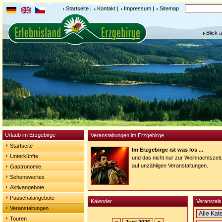
Startseite
|
Kontakt
|
Impressum
|
Sitemap
Blick 
Urlaub im Erzgebirge
Veranstaltungen im Erzgebirge
Startseite
Im Erzgebirge ist was los ...
Unterkünfte
und das nicht nur zur Weihnachtszeit
auf unzähligen Veranstaltungen.
Gastronomie
Sehenswertes
Aktivangebote
Pauschalangebote
Kalender
Veranstalt
Veranstaltungen
Touren