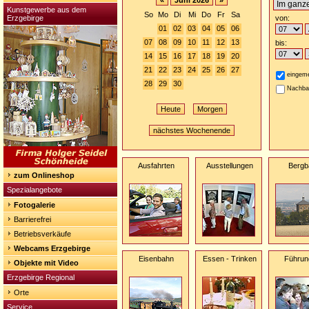
«
Juni 2026
»
Kunstgewerbe aus dem
So
Mo
Di
Mi
Do
Fr
Sa
Erzgebirge
von:
01
02
03
04
05
06
07
08
09
10
11
12
13
bis:
14
15
16
17
18
19
20
21
22
23
24
25
26
27
eingeme
28
29
30
Nachba
Heute
Morgen
nächstes Wochenende
Ausfahrten
Ausstellungen
Bergb
zum Onlineshop
Spezialangebote
Fotogalerie
Barrierefrei
Betriebsverkäufe
Webcams Erzgebirge
Eisenbahn
Essen - Trinken
Führun
Objekte mit Video
Erzgebirge Regional
Orte
Service