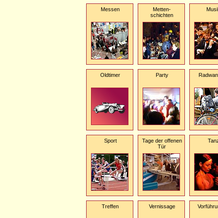
Messen
Metten-
Musi
schichten
Oldtimer
Party
Radwan
Sport
Tage der offenen
Tan
Tür
Treffen
Vernissage
Vorführ