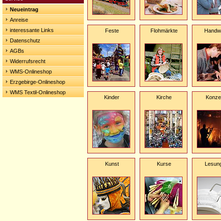
Neueintrag
Anreise
interessante Links
Feste
Flohmärkte
Handw
Datenschutz
AGBs
Widerrufsrecht
WMS-Onlineshop
Erzgebirge-Onlineshop
WMS Textil-Onlineshop
Kinder
Kirche
Konze
Kunst
Kurse
Lesun