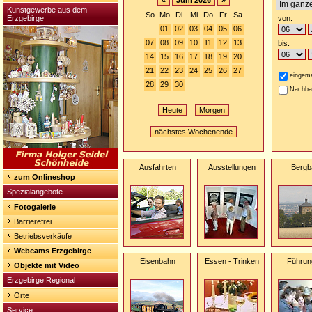
«
Juni 2026
»
Kunstgewerbe aus dem
So
Mo
Di
Mi
Do
Fr
Sa
Erzgebirge
von:
01
02
03
04
05
06
07
08
09
10
11
12
13
bis:
14
15
16
17
18
19
20
21
22
23
24
25
26
27
eingeme
28
29
30
Nachba
Heute
Morgen
nächstes Wochenende
Ausfahrten
Ausstellungen
Bergb
zum Onlineshop
Spezialangebote
Fotogalerie
Barrierefrei
Betriebsverkäufe
Webcams Erzgebirge
Eisenbahn
Essen - Trinken
Führun
Objekte mit Video
Erzgebirge Regional
Orte
Service