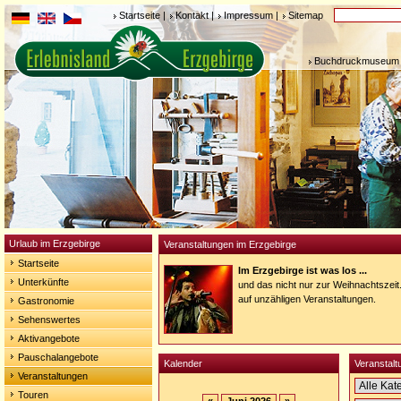
Startseite
|
Kontakt
|
Impressum
|
Sitemap
Buchdruckmuseum 
Urlaub im Erzgebirge
Veranstaltungen im Erzgebirge
Startseite
Im Erzgebirge ist was los ...
Unterkünfte
und das nicht nur zur Weihnachtszeit
auf unzähligen Veranstaltungen.
Gastronomie
Sehenswertes
Aktivangebote
Pauschalangebote
Kalender
Veranstalt
Veranstaltungen
Touren