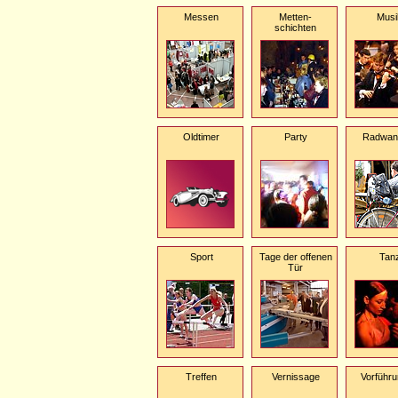
Messen
Metten-
Musi
schichten
Oldtimer
Party
Radwan
Sport
Tage der offenen
Tan
Tür
Treffen
Vernissage
Vorführ