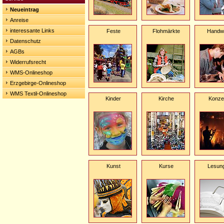
Neueintrag
Anreise
interessante Links
Feste
Flohmärkte
Handw
Datenschutz
AGBs
Widerrufsrecht
WMS-Onlineshop
Erzgebirge-Onlineshop
WMS Textil-Onlineshop
Kinder
Kirche
Konze
Kunst
Kurse
Lesun