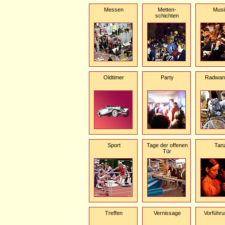
Messen
Metten-
Musi
schichten
Oldtimer
Party
Radwan
Sport
Tage der offenen
Tan
Tür
Treffen
Vernissage
Vorführ