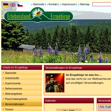
Startseite
|
Kontakt
|
Impressum
|
Sitemap
Urlaub im Erzgebirge
Veranstaltungen im Erzgebirge
Startseite
Im Erzgebirge ist was los ...
Unterkünfte
und das nicht nur zur Weihnachtszeit
auf unzähligen Veranstaltungen.
Gastronomie
Sehenswertes
Aktivangebote
Pauschalangebote
Kalender
Veranstalt
Veranstaltungen
Touren