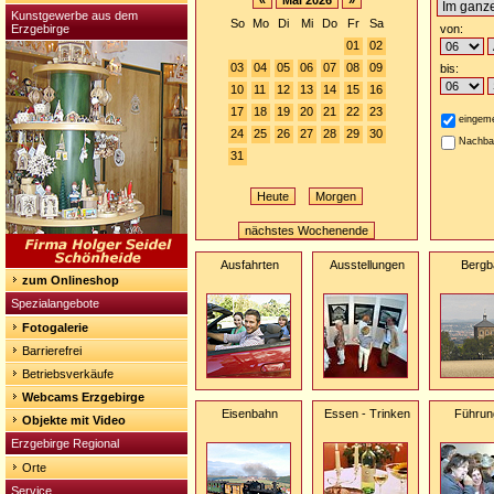
«
Mai 2026
»
Kunstgewerbe aus dem
So
Mo
Di
Mi
Do
Fr
Sa
Erzgebirge
von:
01
02
03
04
05
06
07
08
09
bis:
10
11
12
13
14
15
16
17
18
19
20
21
22
23
eingeme
24
25
26
27
28
29
30
Nachba
31
Heute
Morgen
nächstes Wochenende
Ausfahrten
Ausstellungen
Bergb
zum Onlineshop
Spezialangebote
Fotogalerie
Barrierefrei
Betriebsverkäufe
Webcams Erzgebirge
Eisenbahn
Essen - Trinken
Führun
Objekte mit Video
Erzgebirge Regional
Orte
Service