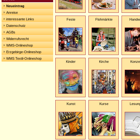
Neueintrag
Anreise
interessante Links
Feste
Flohmärkte
Handw
Datenschutz
AGBs
Widerrufsrecht
WMS-Onlineshop
Erzgebirge-Onlineshop
WMS Textil-Onlineshop
Kinder
Kirche
Konze
Kunst
Kurse
Lesun