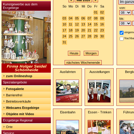
«
Mai 2026
»
Kunstgewerbe aus dem
So
Mo
Di
Mi
Do
Fr
Sa
Erzgebirge
von:
01
02
03
04
05
06
07
08
09
bis:
10
11
12
13
14
15
16
17
18
19
20
21
22
23
eingeme
24
25
26
27
28
29
30
Nachba
31
Heute
Morgen
nächstes Wochenende
Ausfahrten
Ausstellungen
Bergb
zum Onlineshop
Spezialangebote
Fotogalerie
Barrierefrei
Betriebsverkäufe
Webcams Erzgebirge
Eisenbahn
Essen - Trinken
Führun
Objekte mit Video
Erzgebirge Regional
Orte
Service