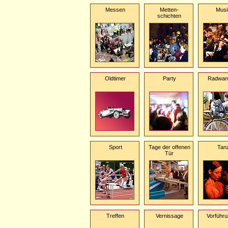
Messen
Metten-
Musi
schichten
Oldtimer
Party
Radwan
Sport
Tage der offenen
Tan
Tür
Treffen
Vernissage
Vorführ