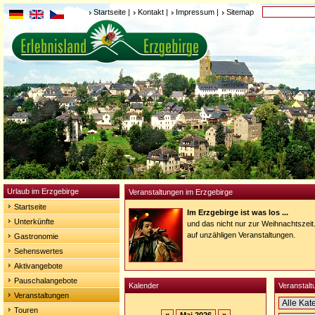
Startseite
|
Kontakt
|
Impressum
|
Sitemap
Urlaub im Erzgebirge
Veranstaltungen im Erzgebirge
Startseite
Im Erzgebirge ist was los ...
Unterkünfte
und das nicht nur zur Weihnachtszeit
auf unzähligen Veranstaltungen.
Gastronomie
Sehenswertes
Aktivangebote
Pauschalangebote
Kalender
Veranstalt
Veranstaltungen
Touren