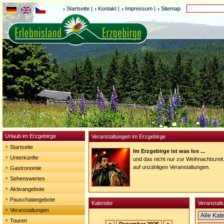
Startseite
|
Kontakt
|
Impressum
|
Sitemap
Urlaub im Erzgebirge
Veranstaltungen im Erzgebirge
Startseite
Im Erzgebirge ist was los ...
Unterkünfte
und das nicht nur zur Weihnachtszeit
auf unzähligen Veranstaltungen.
Gastronomie
Sehenswertes
Aktivangebote
Pauschalangebote
Kalender
Veranstalt
Veranstaltungen
Touren