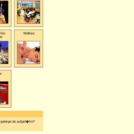
hts-
Wellnes
te
us
rzgebirge.de aufgef�hrt?