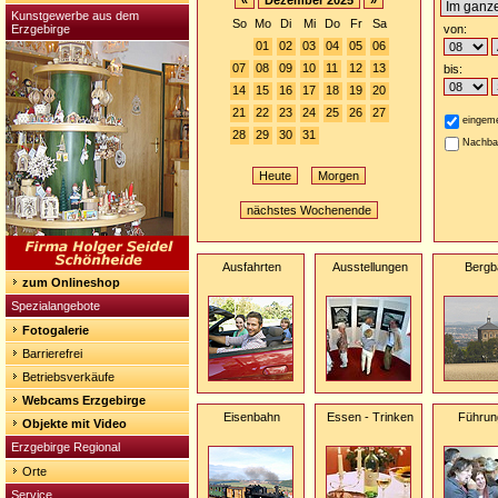
«
Dezember 2025
»
Kunstgewerbe aus dem
So
Mo
Di
Mi
Do
Fr
Sa
Erzgebirge
von:
01
02
03
04
05
06
07
08
09
10
11
12
13
bis:
14
15
16
17
18
19
20
21
22
23
24
25
26
27
eingeme
28
29
30
31
Nachba
Heute
Morgen
nächstes Wochenende
Ausfahrten
Ausstellungen
Bergb
zum Onlineshop
Spezialangebote
Fotogalerie
Barrierefrei
Betriebsverkäufe
Webcams Erzgebirge
Eisenbahn
Essen - Trinken
Führun
Objekte mit Video
Erzgebirge Regional
Orte
Service