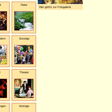
k
Natur
Hier geht's zur Fotogalerie
dern
Sonstige
z
Theater
ungen
Vorträge