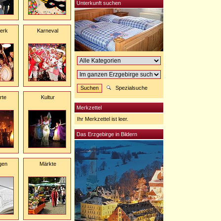
Unterkunft suchen
erk
Karneval
Spezialsuche
rte
Kultur
Merkzettel
Ihr Merkzettel ist leer.
Das Erzgebirge in Bildern
gen
Märkte