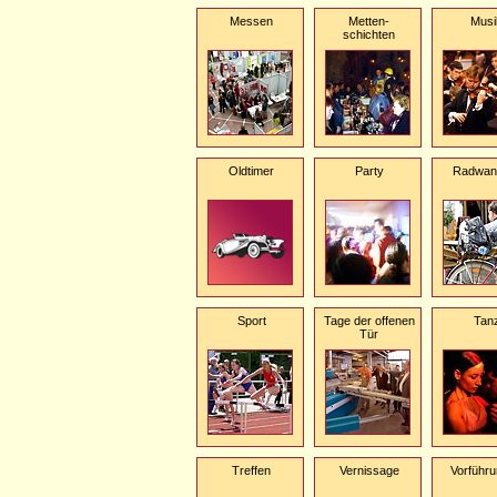
Messen
Metten-
Musi
schichten
Oldtimer
Party
Radwan
Sport
Tage der offenen
Tan
Tür
Treffen
Vernissage
Vorführ