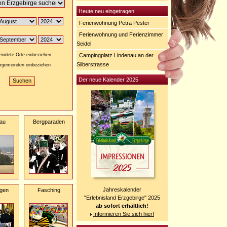
Heute neu eingetragen
Ferienwohnung Petra Pester
Ferienwohnung und Ferienzimmer
Seidel
indete Orte einbeziehen
Campingplatz Lindenau an der
Silberstrasse
rgemeinden einbeziehen
Der neue Kalender 2025
au
Bergparaden
Jahreskalender
gen
Fasching
"Erlebnisland Erzgebirge" 2025
ab sofort erhältlich!
Informieren Sie sich hier!