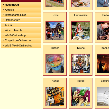
Neueintrag
Anreise
interessante Links
Feste
Flohmärkte
Handw
Datenschutz
AGBs
Widerrufsrecht
WMS-Onlineshop
Erzgebirge-Onlineshop
WMS Textil-Onlineshop
Kinder
Kirche
Konze
Kunst
Kurse
Lesun