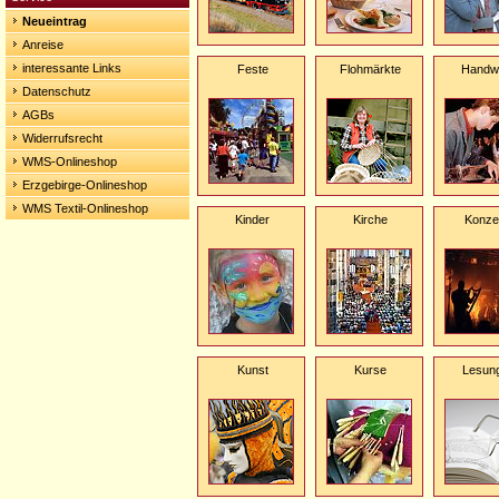
Neueintrag
Anreise
interessante Links
Feste
Flohmärkte
Handw
Datenschutz
AGBs
Widerrufsrecht
WMS-Onlineshop
Erzgebirge-Onlineshop
WMS Textil-Onlineshop
Kinder
Kirche
Konze
Kunst
Kurse
Lesun