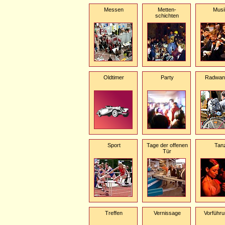
Messen
Metten-
Musi
schichten
Oldtimer
Party
Radwan
Sport
Tage der offenen
Tan
Tür
Treffen
Vernissage
Vorführ