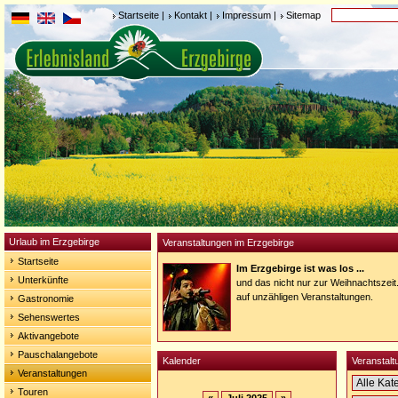
Startseite
|
Kontakt
|
Impressum
|
Sitemap
Urlaub im Erzgebirge
Veranstaltungen im Erzgebirge
Startseite
Im Erzgebirge ist was los ...
Unterkünfte
und das nicht nur zur Weihnachtszeit
auf unzähligen Veranstaltungen.
Gastronomie
Sehenswertes
Aktivangebote
Pauschalangebote
Kalender
Veranstalt
Veranstaltungen
Touren