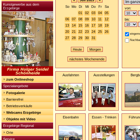
«
Juli 2025
»
Kunstgewerbe aus dem
So
Mo
Di
Mi
Do
Fr
Sa
Erzgebirge
von:
01
02
03
04
05
06
07
08
09
10
11
12
bis:
13
14
15
16
17
18
19
20
21
22
23
24
25
26
eingeme
27
28
29
30
31
Nachba
Heute
Morgen
nächstes Wochenende
Ausfahrten
Ausstellungen
Bergb
zum Onlineshop
Spezialangebote
Fotogalerie
Barrierefrei
Betriebsverkäufe
Webcams Erzgebirge
Eisenbahn
Essen - Trinken
Führun
Objekte mit Video
Erzgebirge Regional
Orte
Service