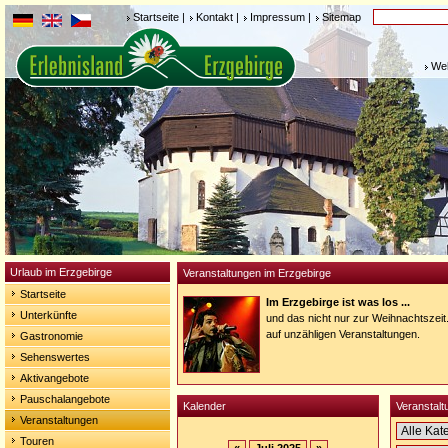
Startseite
|
Kontakt
|
Impressum
|
Sitemap
Weh
Urlaub im Erzgebirge
Veranstaltungen im Erzgebirge
Startseite
Im Erzgebirge ist was los ...
Unterkünfte
und das nicht nur zur Weihnachtszeit
auf unzähligen Veranstaltungen.
Gastronomie
Sehenswertes
Aktivangebote
Pauschalangebote
Kalender
Veranstalt
Veranstaltungen
Touren