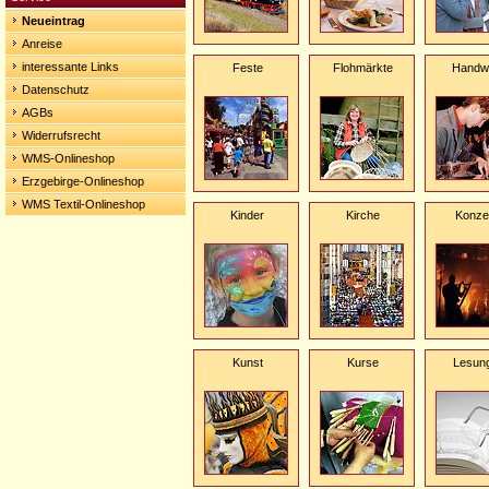
Neueintrag
Anreise
interessante Links
Feste
Flohmärkte
Handw
Datenschutz
AGBs
Widerrufsrecht
WMS-Onlineshop
Erzgebirge-Onlineshop
WMS Textil-Onlineshop
Kinder
Kirche
Konze
Kunst
Kurse
Lesun