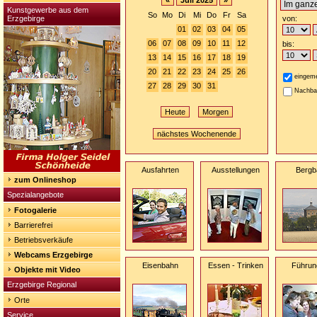
«
Juli 2025
»
Kunstgewerbe aus dem
So
Mo
Di
Mi
Do
Fr
Sa
Erzgebirge
von:
01
02
03
04
05
06
07
08
09
10
11
12
bis:
13
14
15
16
17
18
19
20
21
22
23
24
25
26
eingeme
27
28
29
30
31
Nachba
Heute
Morgen
nächstes Wochenende
Ausfahrten
Ausstellungen
Bergb
zum Onlineshop
Spezialangebote
Fotogalerie
Barrierefrei
Betriebsverkäufe
Webcams Erzgebirge
Eisenbahn
Essen - Trinken
Führun
Objekte mit Video
Erzgebirge Regional
Orte
Service