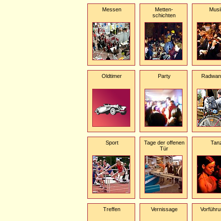
Messen
Metten-
Musi
schichten
Oldtimer
Party
Radwan
Sport
Tage der offenen
Tan
Tür
Treffen
Vernissage
Vorführ