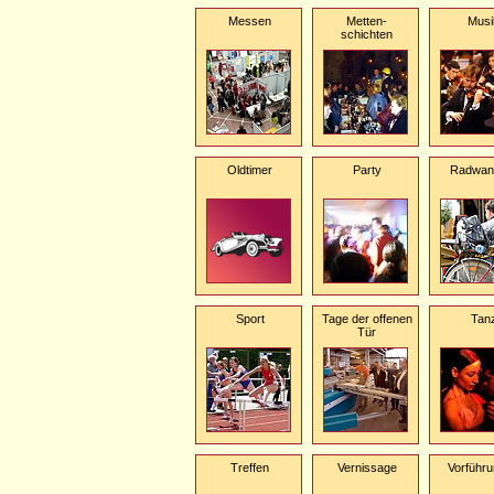
Messen
Metten-
Musi
schichten
Oldtimer
Party
Radwan
Sport
Tage der offenen
Tan
Tür
Treffen
Vernissage
Vorführ