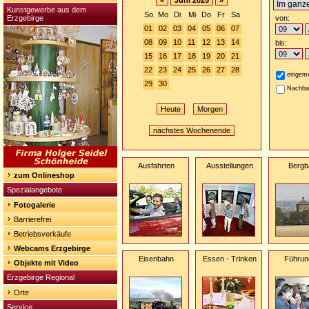
«
Juni 2025
»
Kunstgewerbe aus dem
So
Mo
Di
Mi
Do
Fr
Sa
Erzgebirge
von:
01
02
03
04
05
06
07
08
09
10
11
12
13
14
bis:
15
16
17
18
19
20
21
22
23
24
25
26
27
28
eingeme
29
30
Nachba
Heute
Morgen
nächstes Wochenende
Ausfahrten
Ausstellungen
Bergb
zum Onlineshop
Spezialangebote
Fotogalerie
Barrierefrei
Betriebsverkäufe
Webcams Erzgebirge
Eisenbahn
Essen - Trinken
Führun
Objekte mit Video
Erzgebirge Regional
Orte
Service