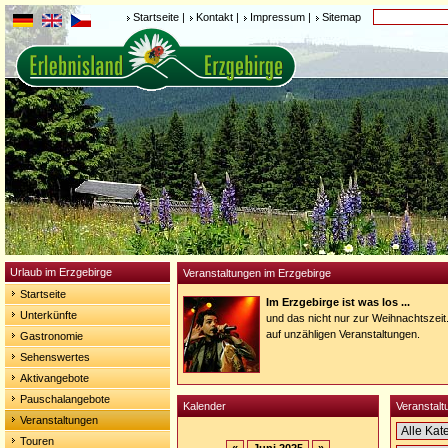
Startseite
|
Kontakt
|
Impressum
|
Sitemap
Urlaub im Erzgebirge
Veranstaltungen im Erzgebirge
Startseite
Im Erzgebirge ist was los ...
Unterkünfte
und das nicht nur zur Weihnachtszeit
auf unzähligen Veranstaltungen.
Gastronomie
Sehenswertes
Aktivangebote
Pauschalangebote
Kalender
Veranstalt
Veranstaltungen
Touren