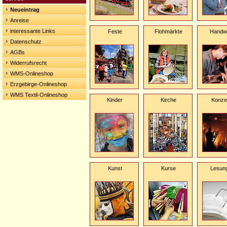
Neueintrag
Anreise
interessante Links
Feste
Flohmärkte
Handw
Datenschutz
AGBs
Widerrufsrecht
WMS-Onlineshop
Erzgebirge-Onlineshop
WMS Textil-Onlineshop
Kinder
Kirche
Konze
Kunst
Kurse
Lesun