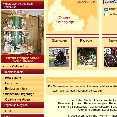
Kunstgewerbe aus dem
Erzgebirge
eingeme
Nachba
Bikertouren
Radtouren
Segw
zum Onlineshop
Spezialangebote
Fotogalerie
Neuen Tourenvorschlag eintragen
Barrierefrei
Ein Tourenvorschlag ist noch nicht unter erlebnisland
Betriebsverkäufe
Tragen Sie hier den Tourenvorschlag ein.
Webcams Erzgebirge
Objekte mit Video
Hier finden Sie Ihr Urlaubsquartier im
Pensionen
|
Hotels
|
Ferienwohnungen
|
Ferie
Erzgebirge Regional
Reiterhöfe
|
Bungalows
|
Campingplätze
|
Feri
Jugendherbergen
|
Kureinricht
Orte
© 2025
WMS-Werbung
|
Kontakt
|
Imp
Service