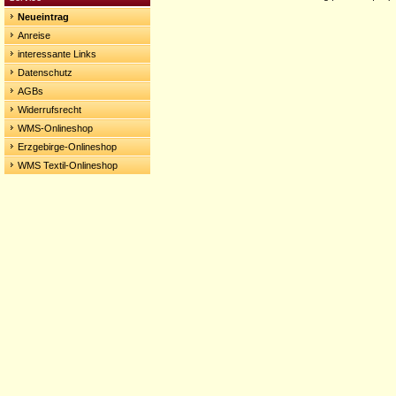
Neueintrag
Anreise
interessante Links
Datenschutz
AGBs
Widerrufsrecht
WMS-Onlineshop
Erzgebirge-Onlineshop
WMS Textil-Onlineshop