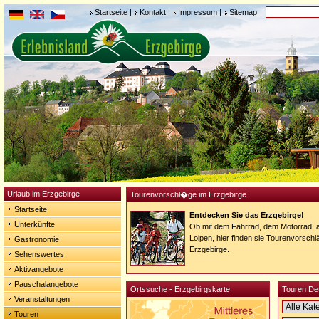
Startseite
|
Kontakt
|
Impressum
|
Sitemap
Urlaub im Erzgebirge
Tourenvorschl�ge im Erzgebirge
Startseite
Entdecken Sie das Erzgebirge!
Unterkünfte
Ob mit dem Fahrrad, dem Motorrad,
Loipen, hier finden sie Tourenvorschlä
Gastronomie
Erzgebirge.
Sehenswertes
Aktivangebote
Pauschalangebote
Ortssuche - Erzgebirgskarte
Touren De
Veranstaltungen
Touren