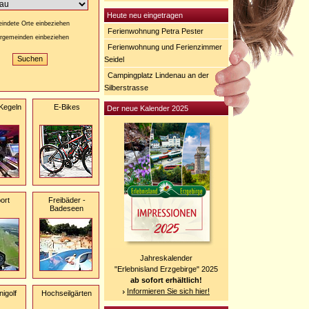
Heute neu eingetragen
indete Orte einbeziehen
Ferienwohnung Petra Pester
rgemeinden einbeziehen
Ferienwohnung und Ferienzimmer
Seidel
Campingplatz Lindenau an der
Silberstrasse
 Kegeln
E-Bikes
Der neue Kalender 2025
ort
Freibäder -
Badeseen
Jahreskalender
"Erlebnisland Erzgebirge" 2025
ab sofort erhältlich!
Informieren Sie sich hier!
nigolf
Hochseilgärten