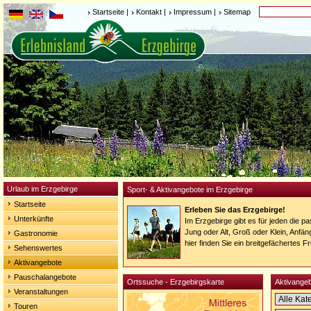
Startseite
|
Kontakt
|
Impressum
|
Sitemap
Urlaub im Erzgebirge
Sport- & Aktivangebote im Erzgebirge
Startseite
Erleben Sie das Erzgebirge!
Unterkünfte
Im Erzgebirge gibt es für jeden die 
Jung oder Alt, Groß oder Klein, Anfän
Gastronomie
hier finden Sie ein breitgefächertes F
Sehenswertes
Aktivangebote
Pauschalangebote
Ortssuche - Erzgebirgskarte
Aktivangeb
Veranstaltungen
Touren