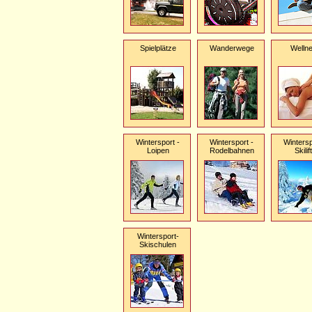
Spielplätze
Wanderwege
Welln
Wintersport -
Wintersport -
Wintersp
Loipen
Rodelbahnen
Skilif
Wintersport-
Skischulen