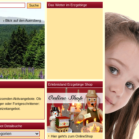
Das Wetter im Erzgebirge
Blick auf den Auersberg
Erlebnisland Erzgebirge Shop
passenden Aktivangebote. Ob
ger oder Fortgeschrittener:
reizeitangebot.
ot Detailsuche
Hier geht's zum OnlineShop