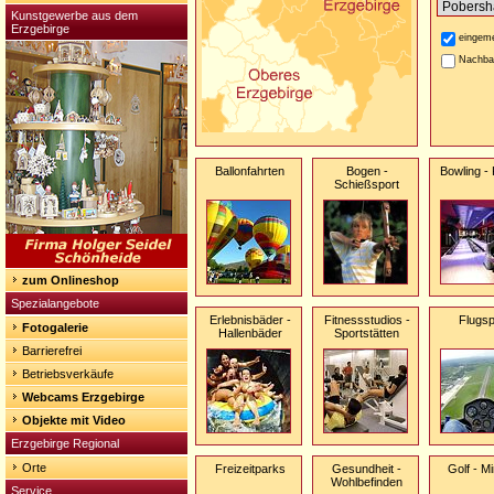
Kunstgewerbe aus dem
Erzgebirge
eingeme
Nachba
Ballonfahrten
Bogen -
Bowling -
Schießsport
zum Onlineshop
Spezialangebote
Erlebnisbäder -
Fitnessstudios -
Flugsp
Fotogalerie
Hallenbäder
Sportstätten
Barrierefrei
Betriebsverkäufe
Webcams Erzgebirge
Objekte mit Video
Erzgebirge Regional
Orte
Freizeitparks
Gesundheit -
Golf - Mi
Wohlbefinden
Service