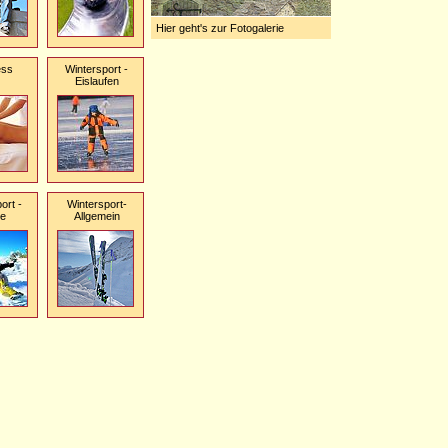
Hier geht's zur Fotogalerie
ess
Wintersport -
Eislaufen
ort -
Wintersport-
te
Allgemein