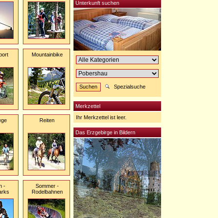
Unterkunft suchen
port
Mountainbike
Spezialsuche
Merkzettel
Ihr Merkzettel ist leer.
ege
Reiten
Das Erzgebirge in Bildern
n -
Sommer -
arks
Rodelbahnen