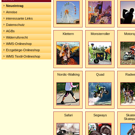
Neueintrag
Anreise
interessante Links
Datenschutz
AGBs
Klettern
Monsterroller
Motors
Widerrufsrecht
WMS-Onlineshop
Erzgebirge-Onlineshop
WMS Textil-Onlineshop
Nordic-Walking
Quad
Radw
Safari
Segways
Skate
Skatep