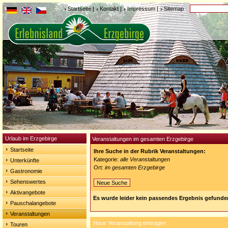
Startseite
|
Kontakt
|
Impressum
|
Sitemap
Urlaub im Erzgebirge
Veranstaltungen im gesamten Erzgebirge
Startseite
Ihre Suche in der Rubrik Veranstaltungen:
Kategorie:
alle Veranstaltungen
Unterkünfte
Ort:
im gesamten Erzgebirge
Gastronomie
Sehenswertes
Neue Suche
Aktivangebote
Es wurde leider kein passendes Ergebnis gefunde
Pauschalangebote
Veranstaltungen
Neue Veranstaltung eintragen
Touren