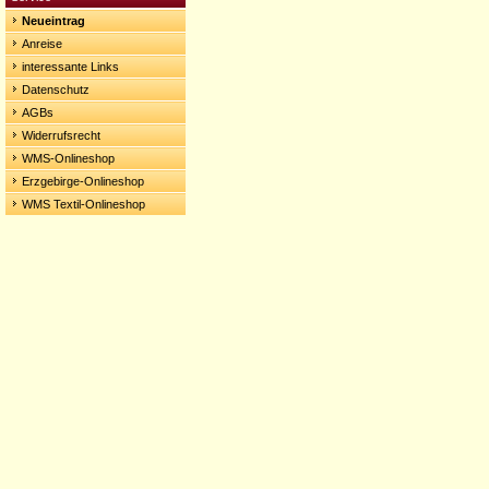
Neueintrag
Anreise
interessante Links
Datenschutz
AGBs
Widerrufsrecht
WMS-Onlineshop
Erzgebirge-Onlineshop
WMS Textil-Onlineshop