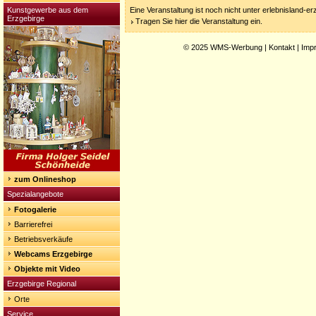
Kunstgewerbe aus dem
Eine Veranstaltung ist noch nicht unter erlebnisland-e
Erzgebirge
Tragen Sie hier die Veranstaltung ein.
© 2025
WMS-Werbung
|
Kontakt
|
Imp
zum Onlineshop
Spezialangebote
Fotogalerie
Barrierefrei
Betriebsverkäufe
Webcams Erzgebirge
Objekte mit Video
Erzgebirge Regional
Orte
Service