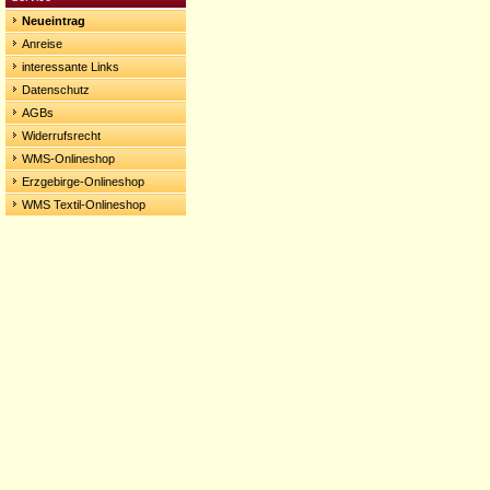
Neueintrag
Anreise
interessante Links
Datenschutz
AGBs
Widerrufsrecht
WMS-Onlineshop
Erzgebirge-Onlineshop
WMS Textil-Onlineshop