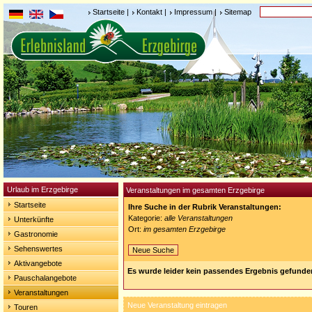
Startseite
|
Kontakt
|
Impressum
|
Sitemap
Urlaub im Erzgebirge
Veranstaltungen im gesamten Erzgebirge
Startseite
Ihre Suche in der Rubrik Veranstaltungen:
Kategorie:
alle Veranstaltungen
Unterkünfte
Ort:
im gesamten Erzgebirge
Gastronomie
Sehenswertes
Neue Suche
Aktivangebote
Es wurde leider kein passendes Ergebnis gefunde
Pauschalangebote
Veranstaltungen
Neue Veranstaltung eintragen
Touren