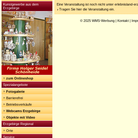
Kunstgewerbe aus dem
Eine Veranstaltung ist noch nicht unter erlebnisland-e
Erzgebirge
Tragen Sie hier die Veranstaltung ein.
© 2025
WMS-Werbung
|
Kontakt
|
Imp
zum Onlineshop
Spezialangebote
Fotogalerie
Barrierefrei
Betriebsverkäufe
Webcams Erzgebirge
Objekte mit Video
Erzgebirge Regional
Orte
Service