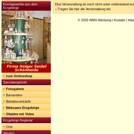
Kunstgewerbe aus dem
Eine Veranstaltung ist noch nicht unter erlebnisland-e
Erzgebirge
Tragen Sie hier die Veranstaltung ein.
© 2025
WMS-Werbung
|
Kontakt
|
Imp
zum Onlineshop
Spezialangebote
Fotogalerie
Barrierefrei
Betriebsverkäufe
Webcams Erzgebirge
Objekte mit Video
Erzgebirge Regional
Orte
Service