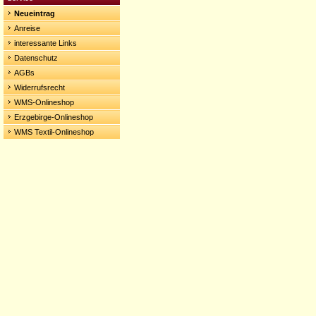
Neueintrag
Anreise
interessante Links
Datenschutz
AGBs
Widerrufsrecht
WMS-Onlineshop
Erzgebirge-Onlineshop
WMS Textil-Onlineshop