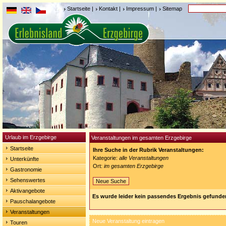
Startseite
|
Kontakt
|
Impressum
|
Sitemap
Urlaub im Erzgebirge
Veranstaltungen im gesamten Erzgebirge
Startseite
Ihre Suche in der Rubrik Veranstaltungen:
Kategorie:
alle Veranstaltungen
Unterkünfte
Ort:
im gesamten Erzgebirge
Gastronomie
Sehenswertes
Neue Suche
Aktivangebote
Es wurde leider kein passendes Ergebnis gefunde
Pauschalangebote
Veranstaltungen
Neue Veranstaltung eintragen
Touren