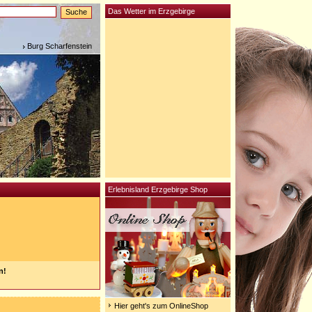
Das Wetter im Erzgebirge
Burg Scharfenstein
Erlebnisland Erzgebirge Shop
n!
Hier geht's zum OnlineShop