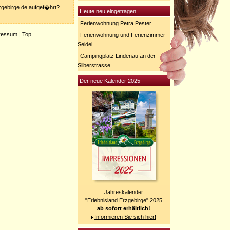
rzgebirge.de aufgef�hrt?
Heute neu eingetragen
Ferienwohnung Petra Pester
ressum
|
Top
Ferienwohnung und Ferienzimmer
Seidel
Campingplatz Lindenau an der
Silberstrasse
Der neue Kalender 2025
Jahreskalender
"Erlebnisland Erzgebirge" 2025
ab sofort erhältlich!
Informieren Sie sich hier!