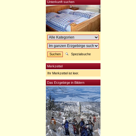
Unterkunft suchen
Spezialsuche
Merkzettel
Ihr Merkzettel ist leer.
Das Erzgebirge in Bildern