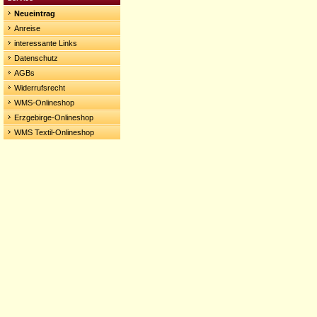
Neueintrag
Anreise
interessante Links
Datenschutz
AGBs
Widerrufsrecht
WMS-Onlineshop
Erzgebirge-Onlineshop
WMS Textil-Onlineshop