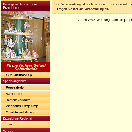
Kunstgewerbe aus dem
Eine Veranstaltung ist noch nicht unter erlebnisland-e
Erzgebirge
Tragen Sie hier die Veranstaltung ein.
© 2025
WMS-Werbung
|
Kontakt
|
Imp
zum Onlineshop
Spezialangebote
Fotogalerie
Barrierefrei
Betriebsverkäufe
Webcams Erzgebirge
Objekte mit Video
Erzgebirge Regional
Orte
Service