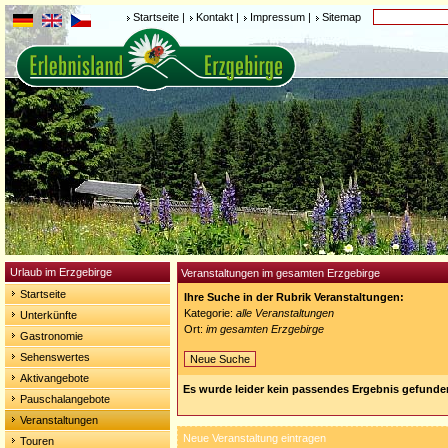
Startseite
|
Kontakt
|
Impressum
|
Sitemap
Urlaub im Erzgebirge
Veranstaltungen im gesamten Erzgebirge
Startseite
Ihre Suche in der Rubrik Veranstaltungen:
Kategorie:
alle Veranstaltungen
Unterkünfte
Ort:
im gesamten Erzgebirge
Gastronomie
Sehenswertes
Neue Suche
Aktivangebote
Es wurde leider kein passendes Ergebnis gefunde
Pauschalangebote
Veranstaltungen
Neue Veranstaltung eintragen
Touren