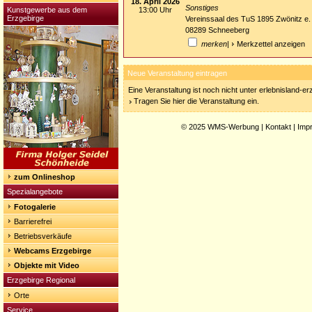
18. April 2026
Sonstiges
Kunstgewerbe aus dem
13:00 Uhr
Erzgebirge
Vereinssaal des TuS 1895 Zwönitz e.
08289 Schneeberg
merken
|
Merkzettel anzeigen
Neue Veranstaltung eintragen
Eine Veranstaltung ist noch nicht unter erlebnisland-e
Tragen Sie hier die Veranstaltung ein.
© 2025
WMS-Werbung
|
Kontakt
|
Imp
zum Onlineshop
Spezialangebote
Fotogalerie
Barrierefrei
Betriebsverkäufe
Webcams Erzgebirge
Objekte mit Video
Erzgebirge Regional
Orte
Service