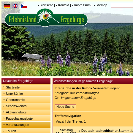
Startseite
|
Kontakt
|
Impressum
|
Sitemap
Urlaub im Erzgebirge
Veranstaltungen im gesamten Erzgebirge
Startseite
Ihre Suche in der Rubrik Veranstaltungen:
Kategorie:
alle Veranstaltungen
Unterkünfte
Ort:
im gesamten Erzgebirge
Gastronomie
Sehenswertes
Neue Suche
Aktivangebote
Treffernavigation
Pauschalangebote
Anzahl der Treffer: 1
Veranstaltungen
Samstag
Deutsch-tschechischer Stammtis
Touren