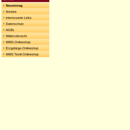
Neueintrag
Anreise
interessante Links
Datenschutz
AGBs
Widerrufsrecht
WMS-Onlineshop
Erzgebirge-Onlineshop
WMS Textil-Onlineshop