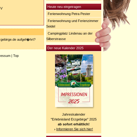
Heute neu eingetragen
 V
Ferienwohnung Petra Pester
Ferienwohnung und Ferienzimmer
Seidel
Campingplatz Lindenau an der
Silberstrasse
rzgebirge.de aufgef�hrt?
Der neue Kalender 2025
ressum
|
Top
Jahreskalender
"Erlebnisland Erzgebirge" 2025
ab sofort erhältlich!
Informieren Sie sich hier!