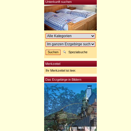
Unterkunft suchen
Spezialsuche
Merkzettel
Ihr Merkzettel ist leer.
Das Erzgebirge in Bildern