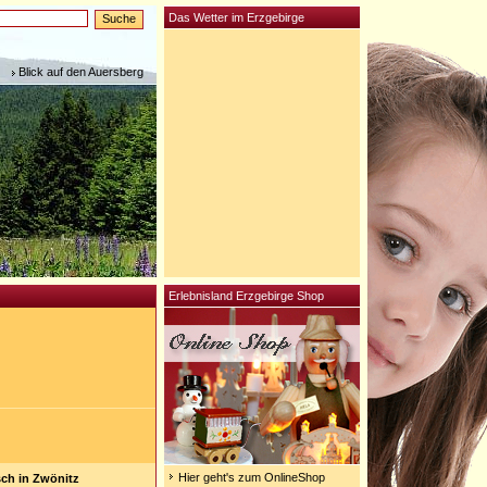
Das Wetter im Erzgebirge
Blick auf den Auersberg
Erlebnisland Erzgebirge Shop
Hier geht's zum OnlineShop
ch in Zwönitz