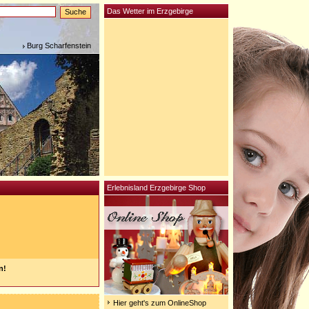
Das Wetter im Erzgebirge
Burg Scharfenstein
Erlebnisland Erzgebirge Shop
n!
Hier geht's zum OnlineShop