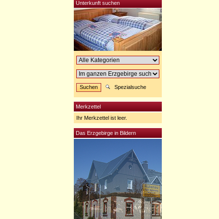
Unterkunft suchen
Spezialsuche
Merkzettel
Ihr Merkzettel ist leer.
Das Erzgebirge in Bildern