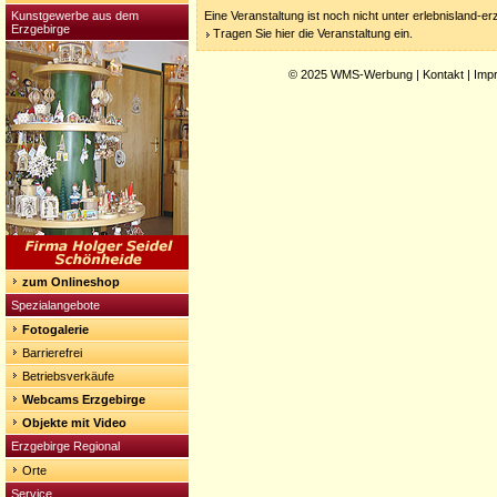
Kunstgewerbe aus dem
Eine Veranstaltung ist noch nicht unter erlebnisland-e
Erzgebirge
Tragen Sie hier die Veranstaltung ein.
© 2025
WMS-Werbung
|
Kontakt
|
Imp
zum Onlineshop
Spezialangebote
Fotogalerie
Barrierefrei
Betriebsverkäufe
Webcams Erzgebirge
Objekte mit Video
Erzgebirge Regional
Orte
Service