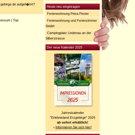
rzgebirge.de aufgef�hrt?
Heute neu eingetragen
Ferienwohnung Petra Pester
ressum
|
Top
Ferienwohnung und Ferienzimmer
Seidel
Campingplatz Lindenau an der
Silberstrasse
Der neue Kalender 2025
Jahreskalender
"Erlebnisland Erzgebirge" 2025
ab sofort erhältlich!
Informieren Sie sich hier!