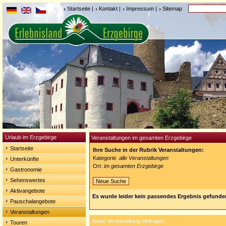
Startseite
|
Kontakt
|
Impressum
|
Sitemap
Urlaub im Erzgebirge
Veranstaltungen im gesamten Erzgebirge
Startseite
Ihre Suche in der Rubrik Veranstaltungen:
Kategorie:
alle Veranstaltungen
Unterkünfte
Ort:
im gesamten Erzgebirge
Gastronomie
Sehenswertes
Neue Suche
Aktivangebote
Es wurde leider kein passendes Ergebnis gefunde
Pauschalangebote
Veranstaltungen
Neue Veranstaltung eintragen
Touren