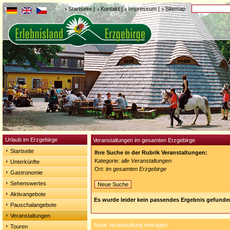
Startseite
|
Kontakt
|
Impressum
|
Sitemap
Urlaub im Erzgebirge
Veranstaltungen im gesamten Erzgebirge
Startseite
Ihre Suche in der Rubrik Veranstaltungen:
Kategorie:
alle Veranstaltungen
Unterkünfte
Ort:
im gesamten Erzgebirge
Gastronomie
Sehenswertes
Neue Suche
Aktivangebote
Es wurde leider kein passendes Ergebnis gefunde
Pauschalangebote
Veranstaltungen
Neue Veranstaltung eintragen
Touren