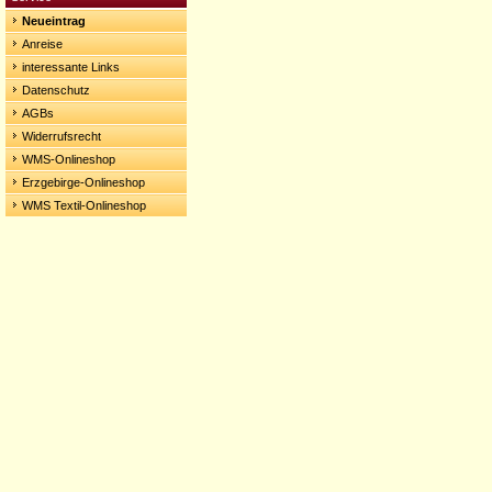
Neueintrag
Anreise
interessante Links
Datenschutz
AGBs
Widerrufsrecht
WMS-Onlineshop
Erzgebirge-Onlineshop
WMS Textil-Onlineshop