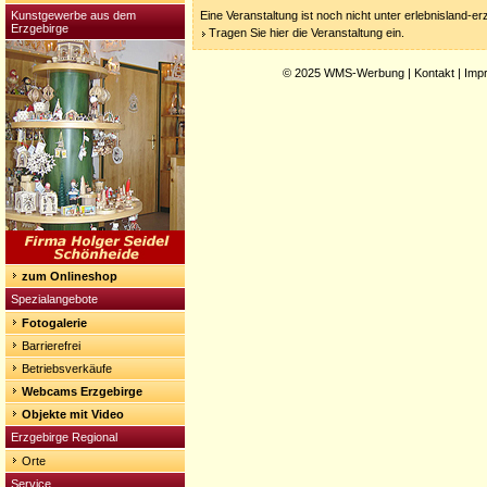
Kunstgewerbe aus dem
Eine Veranstaltung ist noch nicht unter erlebnisland-e
Erzgebirge
Tragen Sie hier die Veranstaltung ein.
© 2025
WMS-Werbung
|
Kontakt
|
Imp
zum Onlineshop
Spezialangebote
Fotogalerie
Barrierefrei
Betriebsverkäufe
Webcams Erzgebirge
Objekte mit Video
Erzgebirge Regional
Orte
Service