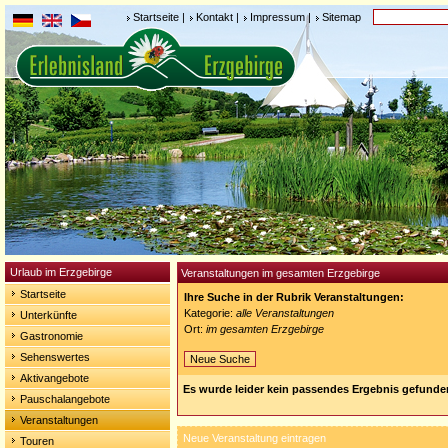
Startseite
|
Kontakt
|
Impressum
|
Sitemap
Urlaub im Erzgebirge
Veranstaltungen im gesamten Erzgebirge
Startseite
Ihre Suche in der Rubrik Veranstaltungen:
Kategorie:
alle Veranstaltungen
Unterkünfte
Ort:
im gesamten Erzgebirge
Gastronomie
Sehenswertes
Neue Suche
Aktivangebote
Es wurde leider kein passendes Ergebnis gefunde
Pauschalangebote
Veranstaltungen
Neue Veranstaltung eintragen
Touren