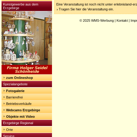
Kunstgewerbe aus dem
Eine Veranstaltung ist noch nicht unter erlebnisland-e
Erzgebirge
Tragen Sie hier die Veranstaltung ein.
© 2025
WMS-Werbung
|
Kontakt
|
Imp
zum Onlineshop
Spezialangebote
Fotogalerie
Barrierefrei
Betriebsverkäufe
Webcams Erzgebirge
Objekte mit Video
Erzgebirge Regional
Orte
Service