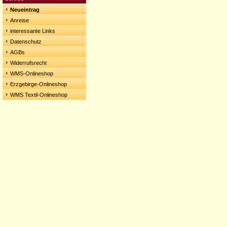
Neueintrag
Anreise
interessante Links
Datenschutz
AGBs
Widerrufsrecht
WMS-Onlineshop
Erzgebirge-Onlineshop
WMS Textil-Onlineshop