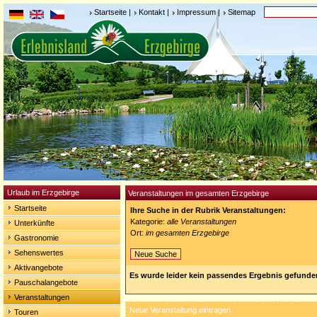
Startseite
|
Kontakt
|
Impressum
|
Sitemap
Urlaub im Erzgebirge
Veranstaltungen im gesamten Erzgebirge
Startseite
Ihre Suche in der Rubrik Veranstaltungen:
Kategorie:
alle Veranstaltungen
Unterkünfte
Ort:
im gesamten Erzgebirge
Gastronomie
Sehenswertes
Neue Suche
Aktivangebote
Es wurde leider kein passendes Ergebnis gefunde
Pauschalangebote
Veranstaltungen
Neue Veranstaltung eintragen
Touren