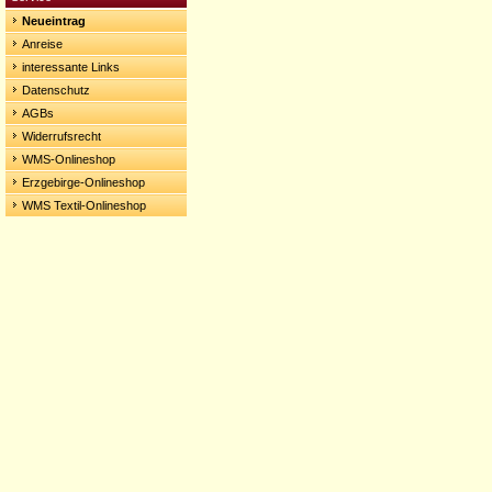
Neueintrag
Anreise
interessante Links
Datenschutz
AGBs
Widerrufsrecht
WMS-Onlineshop
Erzgebirge-Onlineshop
WMS Textil-Onlineshop