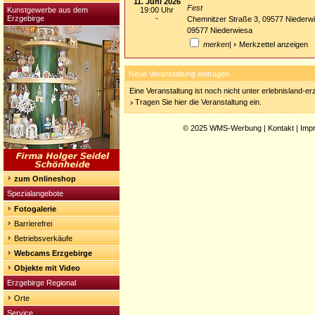
11. Juni 2026
Fest
Kunstgewerbe aus dem
19:00 Uhr
Erzgebirge
-
Chemnitzer Straße 3, 09577 Niederw
09577 Niederwiesa
merken
|
Merkzettel anzeigen
Neue Veranstaltung eintragen
Eine Veranstaltung ist noch nicht unter erlebnisland-e
Tragen Sie hier die Veranstaltung ein.
© 2025
WMS-Werbung
|
Kontakt
|
Imp
zum Onlineshop
Spezialangebote
Fotogalerie
Barrierefrei
Betriebsverkäufe
Webcams Erzgebirge
Objekte mit Video
Erzgebirge Regional
Orte
Service