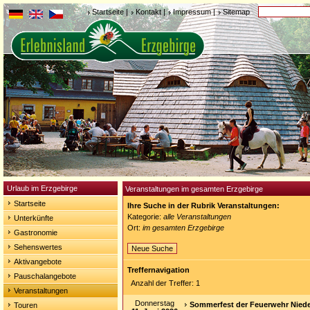
Startseite
|
Kontakt
|
Impressum
|
Sitemap
Urlaub im Erzgebirge
Veranstaltungen im gesamten Erzgebirge
Startseite
Ihre Suche in der Rubrik Veranstaltungen:
Kategorie:
alle Veranstaltungen
Unterkünfte
Ort:
im gesamten Erzgebirge
Gastronomie
Sehenswertes
Neue Suche
Aktivangebote
Treffernavigation
Pauschalangebote
Anzahl der Treffer: 1
Veranstaltungen
Donnerstag
Sommerfest der Feuerwehr Nied
Touren