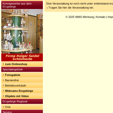
Kunstgewerbe aus dem
Eine Veranstaltung ist noch nicht unter erlebnisland-e
Erzgebirge
Tragen Sie hier die Veranstaltung ein.
© 2025
WMS-Werbung
|
Kontakt
|
Imp
zum Onlineshop
Spezialangebote
Fotogalerie
Barrierefrei
Betriebsverkäufe
Webcams Erzgebirge
Objekte mit Video
Erzgebirge Regional
Orte
Service