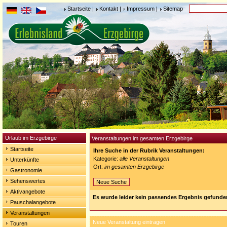
Startseite
|
Kontakt
|
Impressum
|
Sitemap
Urlaub im Erzgebirge
Veranstaltungen im gesamten Erzgebirge
Startseite
Ihre Suche in der Rubrik Veranstaltungen:
Kategorie:
alle Veranstaltungen
Unterkünfte
Ort:
im gesamten Erzgebirge
Gastronomie
Sehenswertes
Neue Suche
Aktivangebote
Es wurde leider kein passendes Ergebnis gefunde
Pauschalangebote
Veranstaltungen
Neue Veranstaltung eintragen
Touren