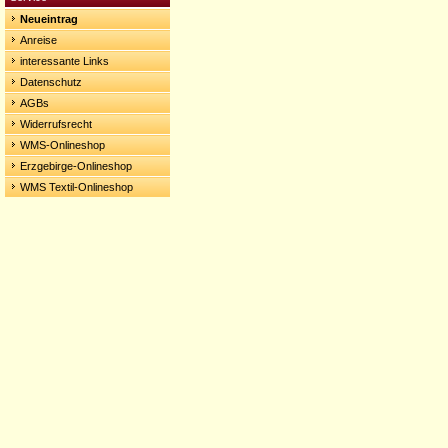
Neueintrag
Anreise
interessante Links
Datenschutz
AGBs
Widerrufsrecht
WMS-Onlineshop
Erzgebirge-Onlineshop
WMS Textil-Onlineshop