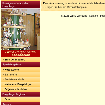
Kunstgewerbe aus dem
Eine Veranstaltung ist noch nicht unter erlebnisland-e
Erzgebirge
Tragen Sie hier die Veranstaltung ein.
© 2025
WMS-Werbung
|
Kontakt
|
Imp
zum Onlineshop
Spezialangebote
Fotogalerie
Barrierefrei
Betriebsverkäufe
Webcams Erzgebirge
Objekte mit Video
Erzgebirge Regional
Orte
Service