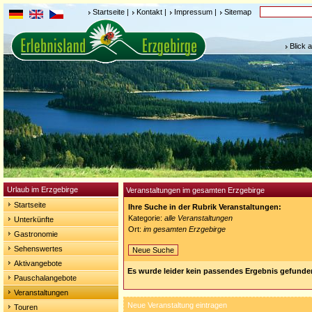
Startseite
|
Kontakt
|
Impressum
|
Sitemap
Blick 
Urlaub im Erzgebirge
Veranstaltungen im gesamten Erzgebirge
Startseite
Ihre Suche in der Rubrik Veranstaltungen:
Kategorie:
alle Veranstaltungen
Unterkünfte
Ort:
im gesamten Erzgebirge
Gastronomie
Sehenswertes
Neue Suche
Aktivangebote
Es wurde leider kein passendes Ergebnis gefunde
Pauschalangebote
Veranstaltungen
Neue Veranstaltung eintragen
Touren