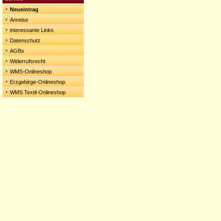
Neueintrag
Anreise
interessante Links
Datenschutz
AGBs
Widerrufsrecht
WMS-Onlineshop
Erzgebirge-Onlineshop
WMS Textil-Onlineshop