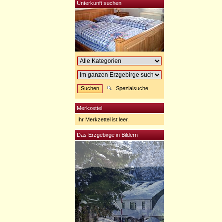
Unterkunft suchen
Spezialsuche
Merkzettel
Ihr Merkzettel ist leer.
Das Erzgebirge in Bildern