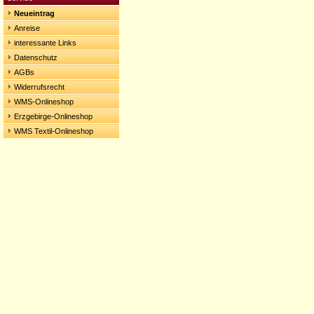
Neueintrag
Anreise
interessante Links
Datenschutz
AGBs
Widerrufsrecht
WMS-Onlineshop
Erzgebirge-Onlineshop
WMS Textil-Onlineshop