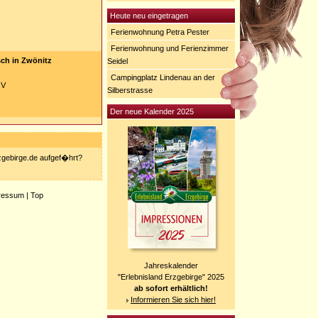
Heute neu eingetragen
Ferienwohnung Petra Pester
Ferienwohnung und Ferienzimmer
ch in Zwönitz
Seidel
Campingplatz Lindenau an der
 V
Silberstrasse
Der neue Kalender 2025
rzgebirge.de aufgef�hrt?
ressum
|
Top
Jahreskalender
"Erlebnisland Erzgebirge" 2025
ab sofort erhältlich!
Informieren Sie sich hier!