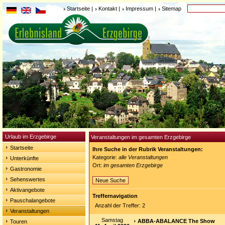
Startseite
|
Kontakt
|
Impressum
|
Sitemap
Urlaub im Erzgebirge
Veranstaltungen im gesamten Erzgebirge
Startseite
Ihre Suche in der Rubrik Veranstaltungen:
Kategorie:
alle Veranstaltungen
Unterkünfte
Ort:
im gesamten Erzgebirge
Gastronomie
Sehenswertes
Neue Suche
Aktivangebote
Treffernavigation
Pauschalangebote
Anzahl der Treffer: 2
Veranstaltungen
Samstag
ABBA-ABALANCE The Show
Touren