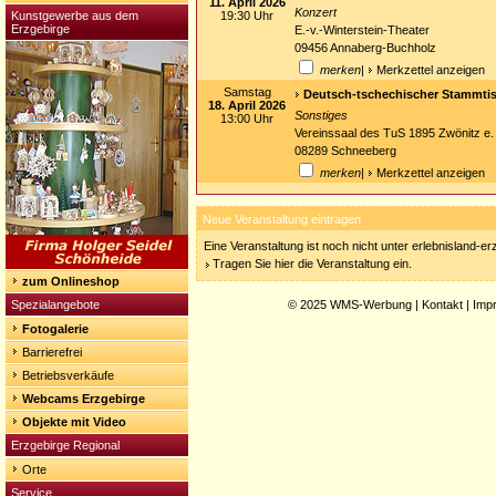
11. April 2026
Konzert
Kunstgewerbe aus dem
19:30 Uhr
Erzgebirge
E.-v.-Winterstein-Theater
09456 Annaberg-Buchholz
merken
|
Merkzettel anzeigen
Samstag
Deutsch-tschechischer Stammtis
18. April 2026
Sonstiges
13:00 Uhr
Vereinssaal des TuS 1895 Zwönitz e.
08289 Schneeberg
merken
|
Merkzettel anzeigen
Neue Veranstaltung eintragen
Eine Veranstaltung ist noch nicht unter erlebnisland-e
Tragen Sie hier die Veranstaltung ein.
zum Onlineshop
Spezialangebote
© 2025
WMS-Werbung
|
Kontakt
|
Imp
Fotogalerie
Barrierefrei
Betriebsverkäufe
Webcams Erzgebirge
Objekte mit Video
Erzgebirge Regional
Orte
Service