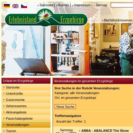
Startseite
|
Kontakt
|
Impressum
|
Sitemap
Buchdruckmuseum 
Urlaub im Erzgebirge
Veranstaltungen im gesamten Erzgebirge
Startseite
Ihre Suche in der Rubrik Veranstaltungen:
Kategorie:
alle Veranstaltungen
Unterkünfte
Ort:
im gesamten Erzgebirge
Gastronomie
Sehenswertes
Neue Suche
Aktivangebote
Treffernavigation
Pauschalangebote
Anzahl der Treffer: 1
Veranstaltungen
Samstag
ABBA - ABALANCE The Show
Touren