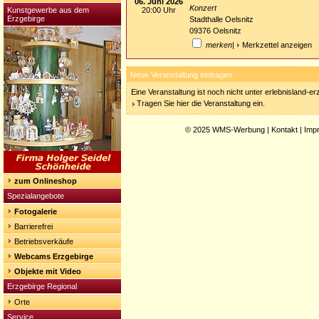
06. Juni 2026
Konzert
Kunstgewerbe aus dem
20:00 Uhr
Erzgebirge
Stadthalle Oelsnitz
09376 Oelsnitz
merken
|
Merkzettel anzeigen
Neue Veranstaltung eintragen
Eine Veranstaltung ist noch nicht unter erlebnisland-e
Tragen Sie hier die Veranstaltung ein.
© 2025
WMS-Werbung
|
Kontakt
|
Imp
zum Onlineshop
Spezialangebote
Fotogalerie
Barrierefrei
Betriebsverkäufe
Webcams Erzgebirge
Objekte mit Video
Erzgebirge Regional
Orte
Service