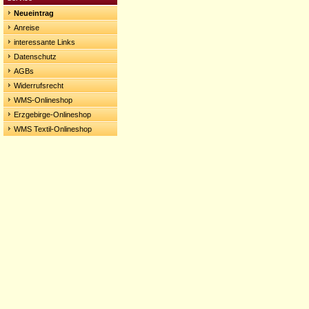
Neueintrag
Anreise
interessante Links
Datenschutz
AGBs
Widerrufsrecht
WMS-Onlineshop
Erzgebirge-Onlineshop
WMS Textil-Onlineshop