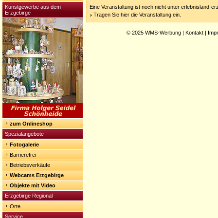
Kunstgewerbe aus dem
Eine Veranstaltung ist noch nicht unter erlebnisland-e
Erzgebirge
Tragen Sie hier die Veranstaltung ein.
© 2025
WMS-Werbung
|
Kontakt
|
Imp
zum Onlineshop
Spezialangebote
Fotogalerie
Barrierefrei
Betriebsverkäufe
Webcams Erzgebirge
Objekte mit Video
Erzgebirge Regional
Orte
Service