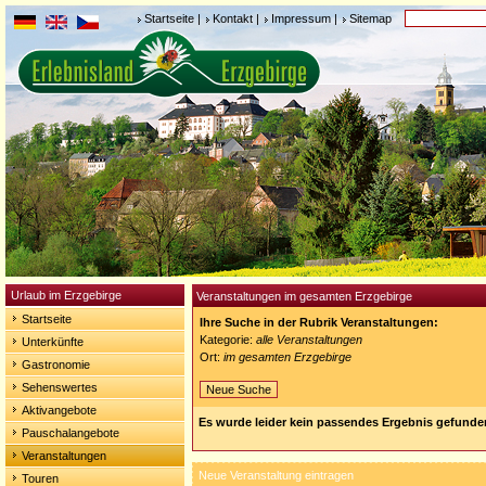
Startseite
|
Kontakt
|
Impressum
|
Sitemap
Urlaub im Erzgebirge
Veranstaltungen im gesamten Erzgebirge
Startseite
Ihre Suche in der Rubrik Veranstaltungen:
Kategorie:
alle Veranstaltungen
Unterkünfte
Ort:
im gesamten Erzgebirge
Gastronomie
Sehenswertes
Neue Suche
Aktivangebote
Es wurde leider kein passendes Ergebnis gefunde
Pauschalangebote
Veranstaltungen
Neue Veranstaltung eintragen
Touren