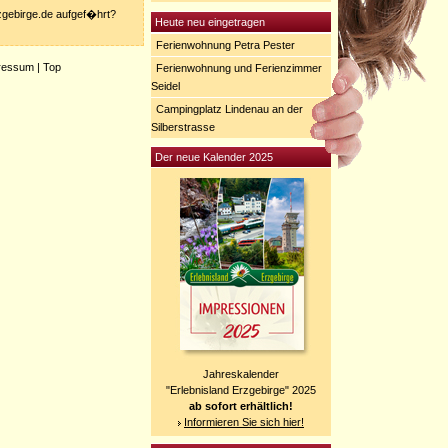
rzgebirge.de aufgef�hrt?
Heute neu eingetragen
Ferienwohnung Petra Pester
ressum
|
Top
Ferienwohnung und Ferienzimmer
Seidel
Campingplatz Lindenau an der
Silberstrasse
Der neue Kalender 2025
Jahreskalender
"Erlebnisland Erzgebirge" 2025
ab sofort erhältlich!
Informieren Sie sich hier!