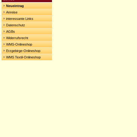
Neueintrag
Anreise
interessante Links
Datenschutz
AGBs
Widerrufsrecht
WMS-Onlineshop
Erzgebirge-Onlineshop
WMS Textil-Onlineshop