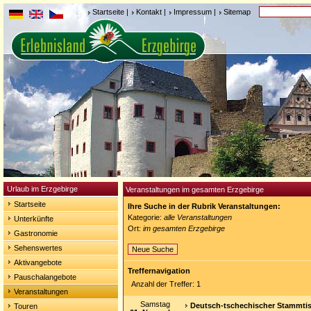
Startseite
|
Kontakt
|
Impressum
|
Sitemap
Urlaub im Erzgebirge
Veranstaltungen im gesamten Erzgebirge
Startseite
Ihre Suche in der Rubrik Veranstaltungen:
Kategorie:
alle Veranstaltungen
Unterkünfte
Ort:
im gesamten Erzgebirge
Gastronomie
Sehenswertes
Neue Suche
Aktivangebote
Treffernavigation
Pauschalangebote
Anzahl der Treffer: 1
Veranstaltungen
Samstag
Deutsch-tschechischer Stammtis
Touren