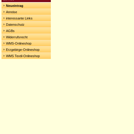
Neueintrag
Anreise
interessante Links
Datenschutz
AGBs
Widerrufsrecht
WMS-Onlineshop
Erzgebirge-Onlineshop
WMS Textil-Onlineshop