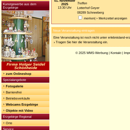
01. November
Treffen
Kunstgewerbe aus dem
2025
Erzgebirge
13:30 Uhr
Lotterhof Geyer
08289 Schneeberg
merken
|
Merkzettel anzeigen
Neue Veranstaltung eintragen
Eine Veranstaltung ist noch nicht unter erlebnisland-e
Tragen Sie hier die Veranstaltung ein.
© 2025
WMS-Werbung
|
Kontakt
|
Imp
zum Onlineshop
Spezialangebote
Fotogalerie
Barrierefrei
Betriebsverkäufe
Webcams Erzgebirge
Objekte mit Video
Erzgebirge Regional
Orte
Service