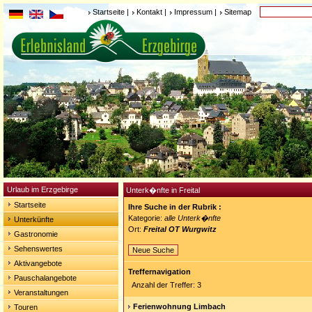
Startseite
|
Kontakt
|
Impressum
|
Sitemap
Urlaub im Erzgebirge
Unterk�nfte in Freital
Startseite
Ihre Suche in der Rubrik :
Kategorie:
alle Unterk�nfte
Unterkünfte
Ort:
Freital OT Wurgwitz
Gastronomie
Sehenswertes
Neue Suche
Aktivangebote
Treffernavigation
Pauschalangebote
Anzahl der Treffer: 3
Veranstaltungen
Ferienwohnung Limbach
Touren