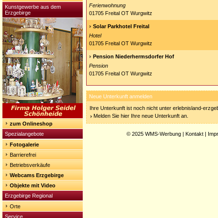
Ferienwohnung
Kunstgewerbe aus dem
Erzgebirge
01705 Freital OT Wurgwitz
Solar Parkhotel Freital
Hotel
01705 Freital OT Wurgwitz
Pension Niederhermsdorfer Hof
Pension
01705 Freital OT Wurgwitz
Neue Unterkunft anmelden
Ihre Unterkunft ist noch nicht unter erlebnisland-erzg
Melden Sie hier Ihre neue Unterkunft an.
zum Onlineshop
Spezialangebote
© 2025
WMS-Werbung
|
Kontakt
|
Imp
Fotogalerie
Barrierefrei
Betriebsverkäufe
Webcams Erzgebirge
Objekte mit Video
Erzgebirge Regional
Orte
Service