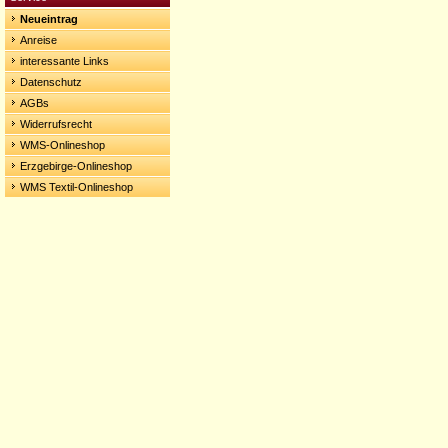
Neueintrag
Anreise
interessante Links
Datenschutz
AGBs
Widerrufsrecht
WMS-Onlineshop
Erzgebirge-Onlineshop
WMS Textil-Onlineshop